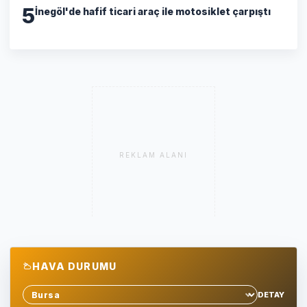
5
İnegöl'de hafif ticari araç ile motosiklet çarpıştı
REKLAM ALANI
HAVA DURUMU
DETAY
Sehir sec