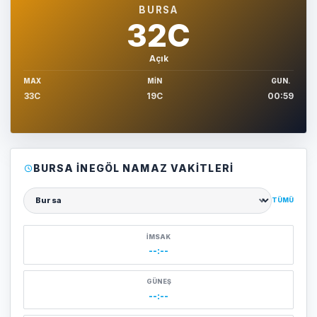
BURSA
32C
Açık
MAX
MIN
GUN.
33C
19C
00:59
BURSA İNEGÖL NAMAZ VAKITLERI
TÜMÜ
Şehir seçin
İMSAK
--:--
GÜNEŞ
--:--