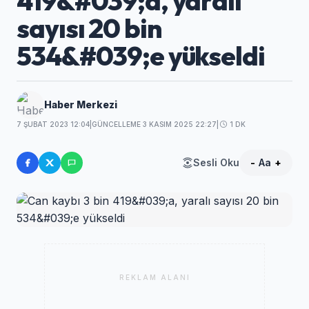
419&#039;a, yaralı
sayısı 20 bin
534&#039;e yükseldi
Haber Merkezi
7 ŞUBAT 2023 12:04
|
GÜNCELLEME 3 KASIM 2025 22:27
|
1 DK
Sesli Oku
-
Aa
+
REKLAM ALANI