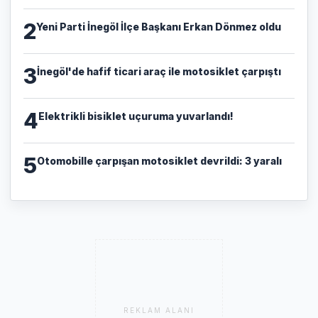
2
Yeni Parti İnegöl İlçe Başkanı Erkan Dönmez oldu
3
İnegöl'de hafif ticari araç ile motosiklet çarpıştı
4
Elektrikli bisiklet uçuruma yuvarlandı!
5
Otomobille çarpışan motosiklet devrildi: 3 yaralı
REKLAM ALANI