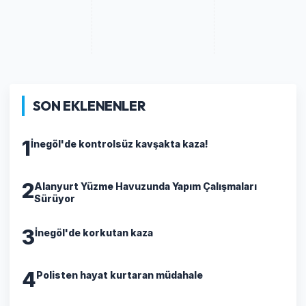
SON EKLENENLER
1
İnegöl'de kontrolsüz kavşakta kaza!
2
Alanyurt Yüzme Havuzunda Yapım Çalışmaları
Sürüyor
3
İnegöl'de korkutan kaza
4
Polisten hayat kurtaran müdahale