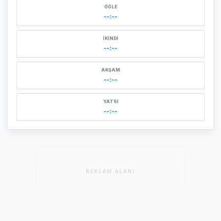
ÖĞLE
--:--
İKINDI
--:--
AKŞAM
--:--
YATSI
--:--
REKLAM ALANI