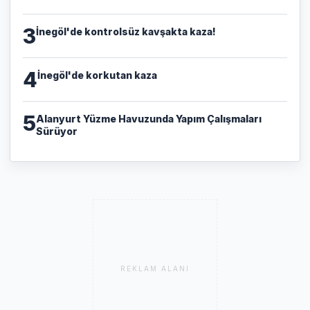
3
İnegöl'de kontrolsüz kavşakta kaza!
4
İnegöl'de korkutan kaza
5
Alanyurt Yüzme Havuzunda Yapım Çalışmaları
Sürüyor
REKLAM ALANI