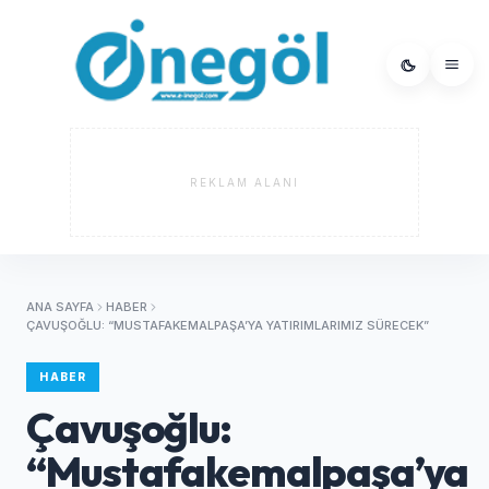
REKLAM ALANI
ANA SAYFA
HABER
ÇAVUŞOĞLU: “MUSTAFAKEMALPAŞA’YA YATIRIMLARIMIZ SÜRECEK”
HABER
Çavuşoğlu:
“Mustafakemalpaşa’ya