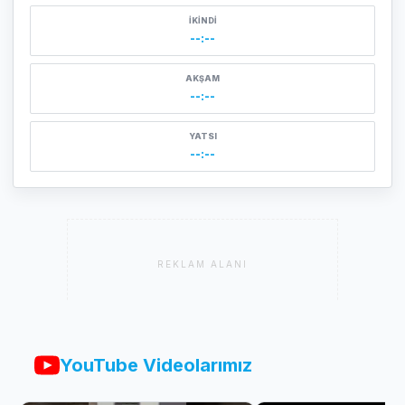
İKINDI
--:--
AKŞAM
--:--
YATSI
--:--
REKLAM ALANI
YouTube Videolarımız