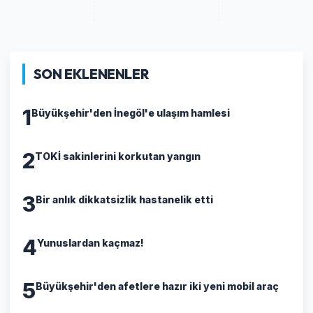
SON EKLENENLER
1
Büyükşehir'den İnegöl'e ulaşım hamlesi
2
TOKİ sakinlerini korkutan yangın
3
Bir anlık dikkatsizlik hastanelik etti
4
Yunuslardan kaçmaz!
5
Büyükşehir'den afetlere hazır iki yeni mobil araç