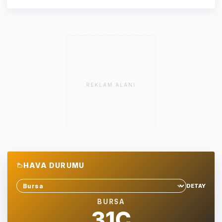
REKLAM ALANI
HAVA DURUMU
DETAY
Sehir sec
BURSA
31C