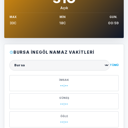
Açık
MAX
MIN
GUN.
33C
18C
00:59
BURSA İNEGÖL NAMAZ VAKITLERI
TÜMÜ
Şehir seçin
İMSAK
--:--
GÜNEŞ
--:--
ÖĞLE
--:--