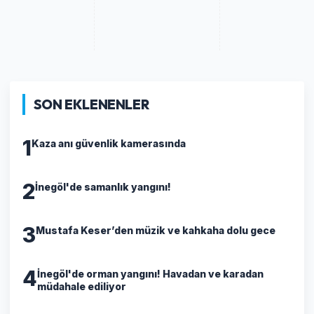
SON EKLENENLER
1
Kaza anı güvenlik kamerasında
2
İnegöl'de samanlık yangını!
3
Mustafa Keser’den müzik ve kahkaha dolu gece
4
İnegöl'de orman yangını! Havadan ve karadan
müdahale ediliyor