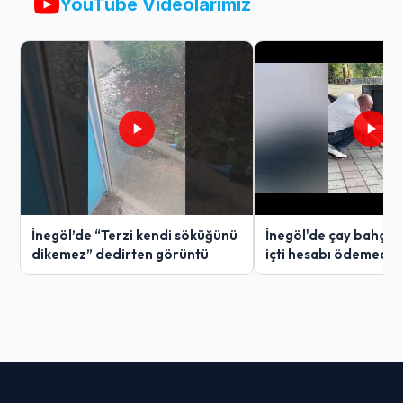
YouTube Videolarımız
İnegöl’de “Terzi kendi söküğünü
İnegöl'de çay bahçes
dikemez” dedirten görüntü
içti hesabı ödemedi