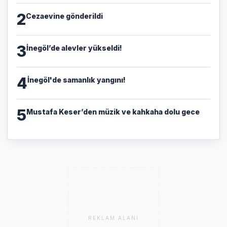
2
Cezaevine gönderildi
3
İnegöl’de alevler yükseldi!
4
İnegöl'de samanlık yangını!
5
Mustafa Keser’den müzik ve kahkaha dolu gece
REKLAM ALANI