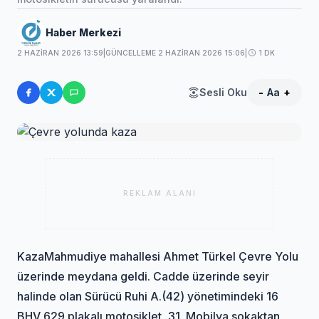
Haber Merkezi
2 HAZIRAN 2026 13:59
|
GÜNCELLEME 2 HAZIRAN 2026 15:06
|
1 DK
Sesli Oku
-
Aa
+
REKLAM ALANI
Kaza
Mahmudiye mahallesi Ahmet Türkel Çevre Yolu
üzerinde meydana geldi. Cadde üzerinde seyir
halinde olan Sürücü Ruhi A.(42) yönetimindeki 16
BHV 629 plakalı motosiklet, 31. Mobilya sokaktan