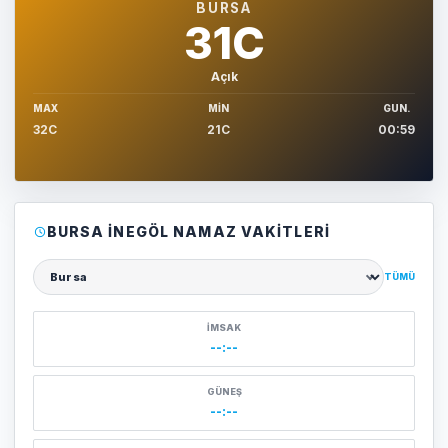
BURSA
31C
Açık
MAX
MIN
GUN.
32C
21C
00:59
BURSA İNEGÖL NAMAZ VAKITLERI
TÜMÜ
Şehir seçin
İMSAK
--:--
GÜNEŞ
--:--