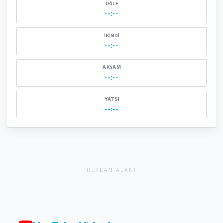
ÖĞLE
--:--
İKINDI
--:--
AKŞAM
--:--
YATSI
--:--
REKLAM ALANI