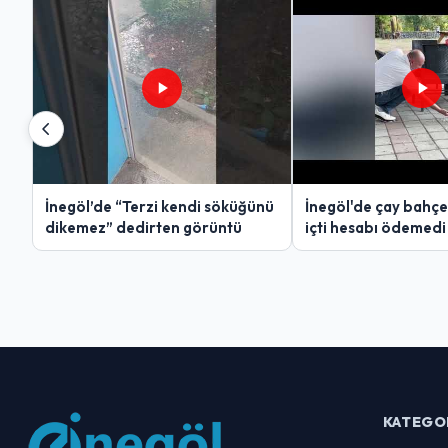
İnegöl’de “Terzi kendi söküğünü
İnegöl'de çay bahçe
dikemez” dedirten görüntü
içti hesabı ödemedi
KATEGO