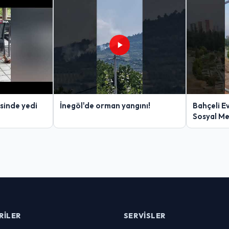
sinde yedi
İnegöl'de orman yangını!
Bahçeli E
Sosyal M
RILER
SERVISLER