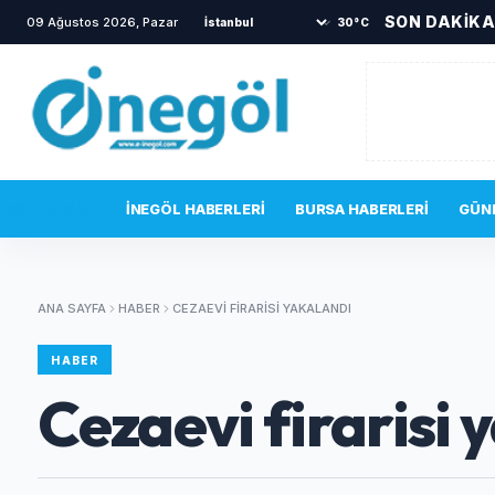
SON DAKİK
09 Ağustos 2026, Pazar
•
İnegöl'de drift yapan sürü
30°C
SON DAKIKA
İNEGÖL HABERLERI
BURSA HABERLERI
GÜN
ANA SAYFA
HABER
CEZAEVI FIRARISI YAKALANDI
HABER
Cezaevi firarisi 