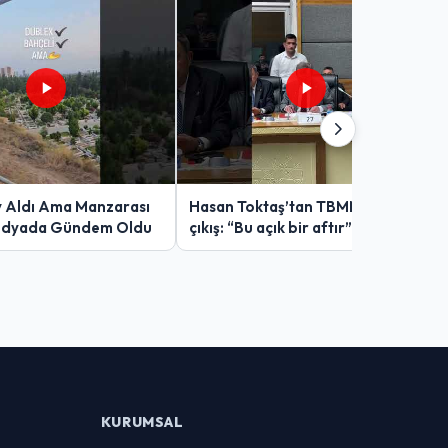
v Aldı Ama Manzarası
Hasan Toktaş’tan TBMM’de sert
edyada Gündem Oldu
çıkış: “Bu açık bir aftır”
KURUMSAL