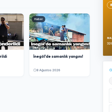
Se
Haber
MA
32
ildi
İnegöl'de samanlık yangını!
8 Ağustos 2026
Ş