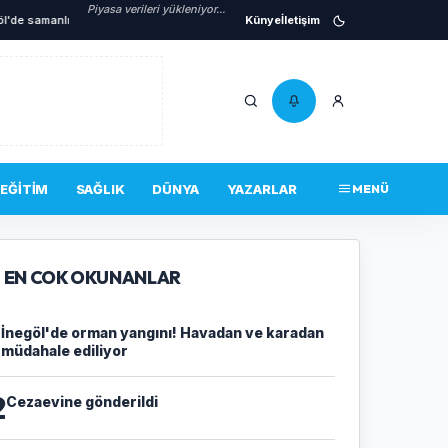
Piyasa verileri yükleniyor...
 samanlık yangını!
•
Mustafa Keser’den müzik ve kahkaha dolu gece
Künye
İletişim
•
İnegöl'de 
EĞITIM
SAĞLIK
DÜNYA
YAZARLAR
MENÜ
EN COK OKUNANLAR
1
İnegöl'de orman yangını! Havadan ve karadan
müdahale ediliyor
2
Cezaevine gönderildi