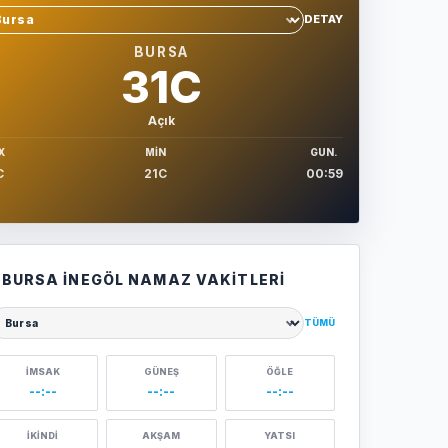
DETAY
hir sec
BURSA
31C
Açık
X
MIN
GUN.
C
21C
00:59
BURSA İNEGÖL NAMAZ VAKITLERI
TÜMÜ
ehir seçin
İMSAK
GÜNEŞ
ÖĞLE
--:--
--:--
--:--
İKINDI
AKŞAM
YATSI