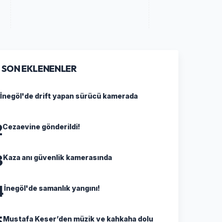
SON EKLENENLER
İnegöl'de drift yapan sürücü kamerada
2
Cezaevine gönderildi!
3
Kaza anı güvenlik kamerasında
4
İnegöl'de samanlık yangını!
5
Mustafa Keser’den müzik ve kahkaha dolu