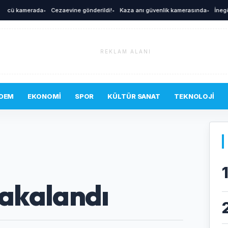
A
cü kamerada
•
Cezaevine gönderildi!
•
Kaza anı güvenlik kamerasında
•
İnegöl'de
REKLAM ALANI
DEM
EKONOMI
SPOR
KÜLTÜR SANAT
TEKNOLOJI
yakalandı