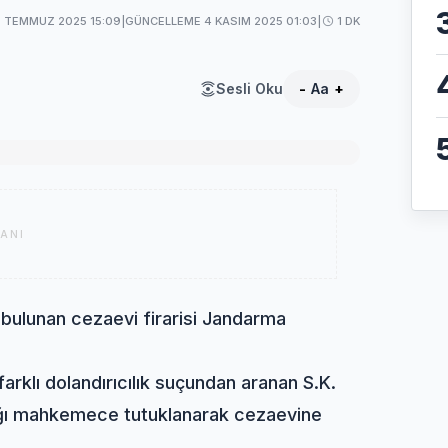
8 TEMMUZ 2025 15:09
|
GÜNCELLEME 4 KASIM 2025 01:03
|
1 DK
Sesli Oku
-
Aa
+
ANI
 bulunan cezaevi firarisi Jandarma
arklı dolandırıcılık suçundan aranan S.K.
ıldığı mahkemece tutuklanarak cezaevine