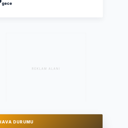
gece
REKLAM ALANI
HAVA DURUMU