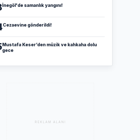
3
İnegöl'de samanlık yangını!
4
Cezaevine gönderildi!
5
Mustafa Keser’den müzik ve kahkaha dolu
gece
REKLAM ALANI