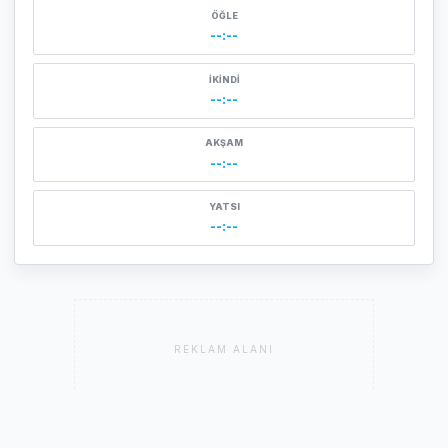
ÖĞLE
--:--
İKINDI
--:--
AKŞAM
--:--
YATSI
--:--
REKLAM ALANI