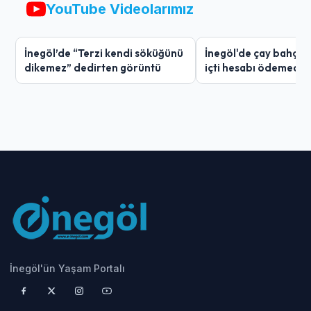
YouTube Videolarımız
İnegöl’de “Terzi kendi söküğünü
İnegöl'de çay bahçes
dikemez” dedirten görüntü
içti hesabı ödemedi
İnegöl'ün Yaşam Portalı