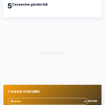
5
Cezaevine gönderildi
REKLAM ALANI
HAVA DURUMU
DETAY
Sehir sec