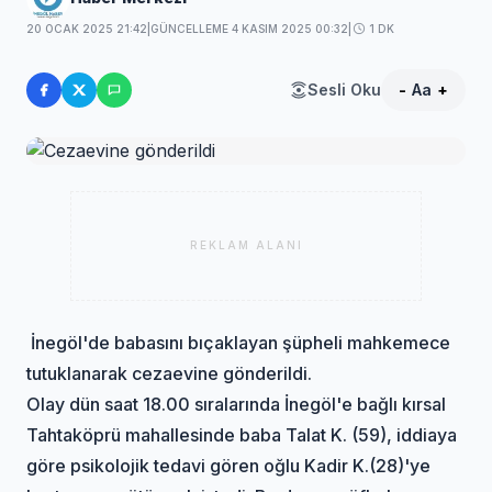
20 OCAK 2025 21:42
|
GÜNCELLEME 4 KASIM 2025 00:32
|
1 DK
Sesli Oku
-
Aa
+
REKLAM ALANI
İnegöl'de babasını bıçaklayan şüpheli mahkemece
tutuklanarak cezaevine gönderildi.
Olay dün saat 18.00 sıralarında İnegöl'e bağlı kırsal
Tahtaköprü mahallesinde baba Talat K. (59), iddiaya
göre psikolojik tedavi gören oğlu Kadir K.(28)'ye