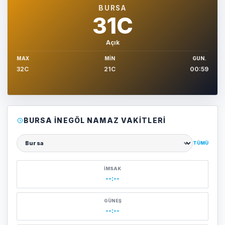
BURSA
31C
Açık
MAX
MIN
GUN.
32C
21C
00:59
BURSA İNEGÖL NAMAZ VAKITLERI
TÜMÜ
Şehir seçin
İMSAK
--:--
GÜNEŞ
--:--