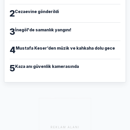
2
Cezaevine gönderildi
3
İnegöl'de samanlık yangını!
4
Mustafa Keser’den müzik ve kahkaha dolu gece
5
Kaza anı güvenlik kamerasında
REKLAM ALANI