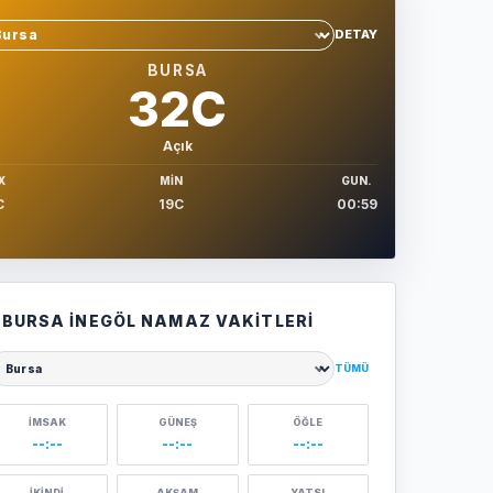
DETAY
hir sec
BURSA
32C
Açık
X
MIN
GUN.
C
19C
00:59
BURSA İNEGÖL NAMAZ VAKITLERI
TÜMÜ
ehir seçin
İMSAK
GÜNEŞ
ÖĞLE
--:--
--:--
--:--
İKINDI
AKŞAM
YATSI