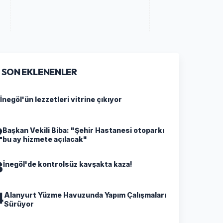
SON EKLENENLER
İnegöl'ün lezzetleri vitrine çıkıyor
2
Başkan Vekili Biba: "Şehir Hastanesi otoparkı
bu ay hizmete açılacak"
3
İnegöl'de kontrolsüz kavşakta kaza!
4
Alanyurt Yüzme Havuzunda Yapım Çalışmaları
Sürüyor