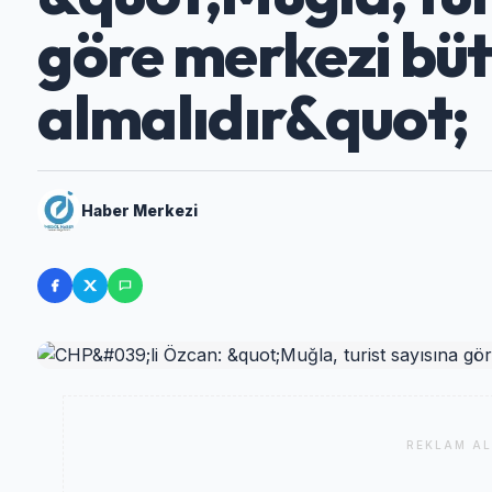
göre merkezi bü
almalıdır&quot;
Haber Merkezi
REKLAM AL