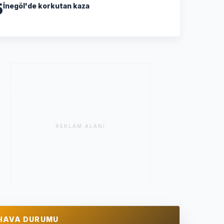
5
İnegöl'de korkutan kaza
REKLAM ALANI
HAVA DURUMU