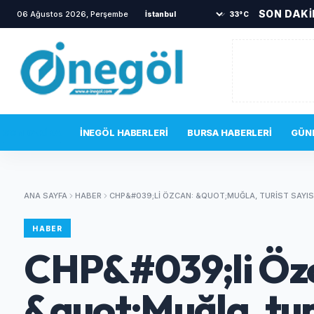
SON DAK
06 Ağustos 2026, Perşembe
•
İnegöl'ün lezzetleri vitrine çıkıyor
•
33°C
SON DAKIKA
İNEGÖL HABERLERI
BURSA HABERLERI
GÜN
ANA SAYFA
HABER
CHP&#039;LI ÖZCAN: &QUOT;MUĞLA, TURIST SAYI
HABER
CHP&#039;li Öz
&quot;Muğla, tur