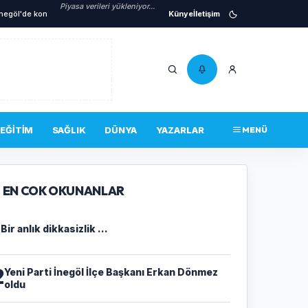
Piyasa verileri yükleniyor...
e kontrolsüz kavşakta kaza!
•
Alanyurt Yüzme Havuzunda Yapım Çalışmaları Sürü
Künye
İletişim
EĞITIM
SAĞLIK
DÜNYA
YAZARLAR
MENÜ
EN COK OKUNANLAR
1
Bir anlık dikkasizlik ...
2
Yeni Parti İnegöl İlçe Başkanı Erkan Dönmez
oldu