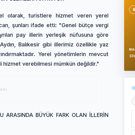
Se
lel olarak, turistlere hizmet veren yerel
can, şunları ifade etti: "Genel bütçe vergi
yrılan pay illerin yerleşik nüfusuna göre
dın, Balıkesir gibi illerimiz özellikle yaz
MA
ındırmaktadır. Yerel yönetimlerin mevcut
33
kli hizmet verebilmesi mümkün değildir."
ANI
Ş
U ARASINDA BÜYÜK FARK OLAN İLLERİN