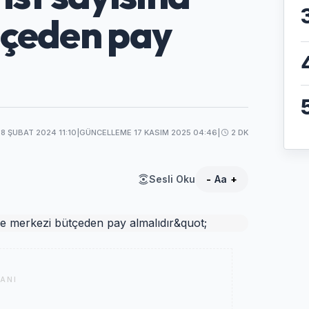
tçeden pay
8 ŞUBAT 2024 11:10
|
GÜNCELLEME 17 KASIM 2025 04:46
|
2 DK
Sesli Oku
-
Aa
+
ANI