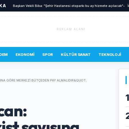
İKA
Başkan Vekili Biba: "Şehir Hastanesi otoparkı bu ay hizmete açılacak"
•
İnegöl'd
REKLAM ALANI
DEM
EKONOMI
SPOR
KÜLTÜR SANAT
TEKNOLOJI
SINA GÖRE MERKEZI BÜTÇEDEN PAY ALMALIDIR&QUOT;
can:
ist sayısına