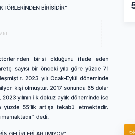
KTÖRLERİNDEN BİRİSİDİR"
ANI
törlerinden birisi olduğunu ifade eden
etçi sayısı bir önceki yıla göre yüzde 71
leşmiştir. 2023 yılı Ocak-EyIül döneminde
ilyon kişi olmuştur. 2017 sonunda 65 dolar
a, 2023 yılının ilk dokuz aylık döneminde ise
a yüzde 55’Iik artışa tekabül etmektedir.
nsımamaktadır" dedi.
İN GELİRLERİ ARTMIYOR"