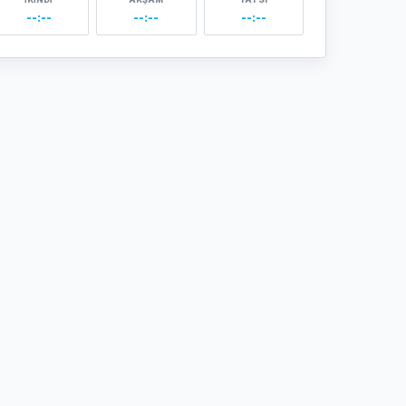
--:--
--:--
--:--