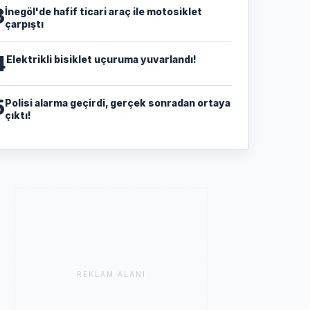
3
İnegöl'de hafif ticari araç ile motosiklet
çarpıştı
4
Elektrikli bisiklet uçuruma yuvarlandı!
5
Polisi alarma geçirdi, gerçek sonradan ortaya
çıktı!
REKLAM ALANI