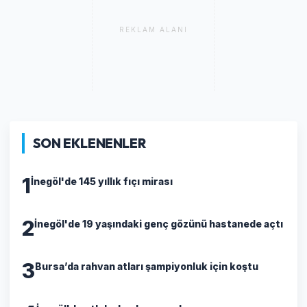
REKLAM ALANI
SON EKLENENLER
1
İnegöl'de 145 yıllık fıçı mirası
2
İnegöl'de 19 yaşındaki genç gözünü hastanede açtı
3
Bursa’da rahvan atları şampiyonluk için koştu