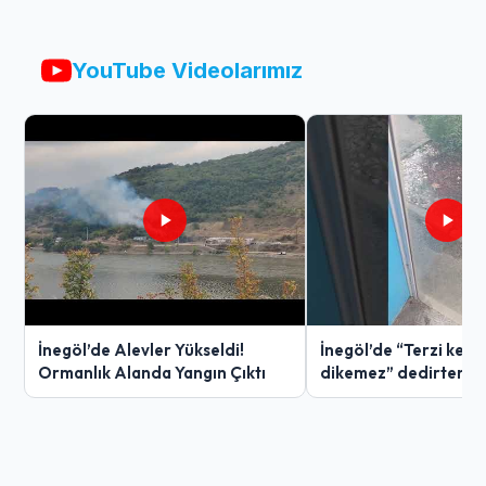
YouTube Videolarımız
İnegöl’de Alevler Yükseldi!
İnegöl’de “Terzi ken
Ormanlık Alanda Yangın Çıktı
dikemez” dedirten g