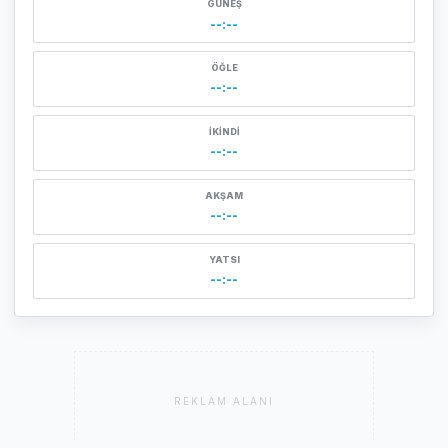
GÜNEŞ
--:--
ÖĞLE
--:--
İKINDI
--:--
AKŞAM
--:--
YATSI
--:--
REKLAM ALANI