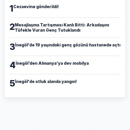
1
Cezaevine gönderildi!
2
​Mesajlaşma Tartışması Kanlı Bitti: Arkadaşını
Tüfekle Vuran Genç Tutuklandı
3
İnegöl'de 19 yaşındaki genç gözünü hastanede açtı
4
İnegöl’den Almanya’ya dev mobilya
5
İnegöl'de otluk alanda yangın!