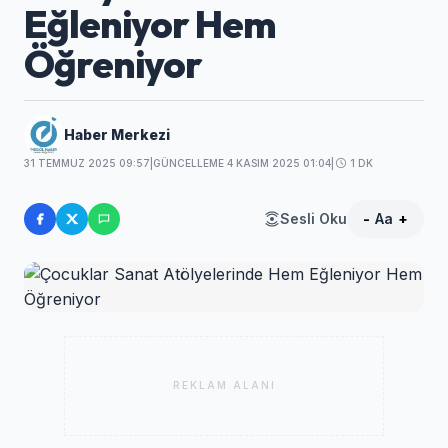
Eğleniyor Hem
Öğreniyor
Haber Merkezi
31 TEMMUZ 2025 09:57
|
GÜNCELLEME 4 KASIM 2025 01:04
|
1 DK
Sesli Oku
-
Aa
+
REKLAM ALANI