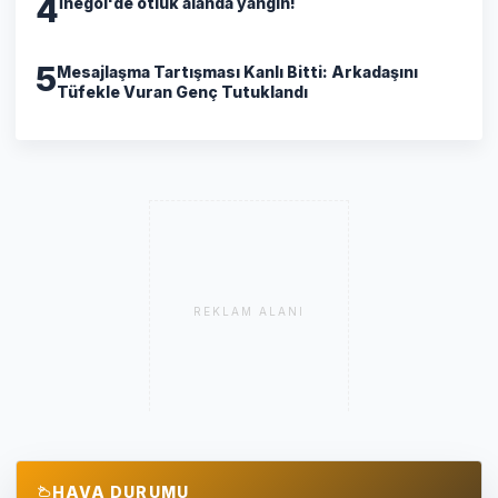
4
İnegöl'de otluk alanda yangın!
5
​Mesajlaşma Tartışması Kanlı Bitti: Arkadaşını
Tüfekle Vuran Genç Tutuklandı
REKLAM ALANI
HAVA DURUMU