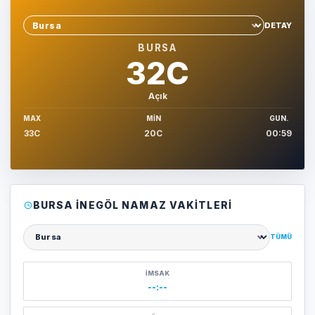
DETAY
Sehir sec
BURSA
32C
Açık
MAX
MIN
GUN.
33C
20C
00:59
BURSA İNEGÖL NAMAZ VAKITLERI
TÜMÜ
Şehir seçin
İMSAK
--:--