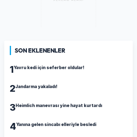
SON EKLENENLER
1
Yavru kedi için seferber oldular!
2
Jandarma yakaladı!
3
Heimlich manevrası yine hayat kurtardı
4
Yanına gelen sincabı elleriyle besledi