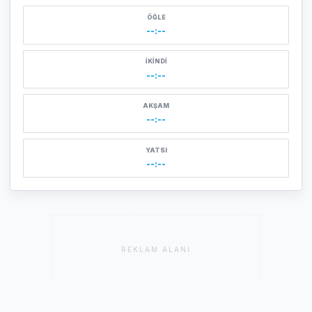
ÖĞLE
--:--
İKINDI
--:--
AKŞAM
--:--
YATSI
--:--
REKLAM ALANI