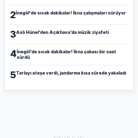
2
İnegöl'de sıcak dakikalar! İkna çalışmaları sürüyor
3
Aslı Hünel’den Açıkhava’da müzik ziyafeti
4
İnegöl’de sıcak dakikalar! İkna çabası bir saat
sürdü
5
Tarlayı ateşe verdi, jandarma kısa sürede yakaladı
REKLAM ALANI