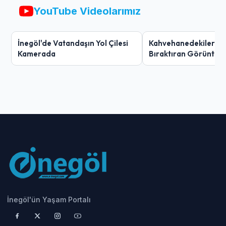
YouTube Videolarımız
İnegöl'de Vatandaşın Yol Çilesi
Kahvehanedekiler O
Kamerada
Bıraktıran Görüntü!
İnegöl'ün Yaşam Portalı