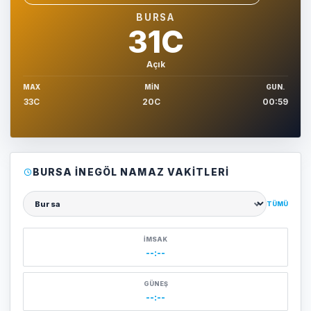
Sehir sec
BURSA
31C
Açık
MAX
MIN
GUN.
33C
20C
00:59
BURSA İNEGÖL NAMAZ VAKITLERI
TÜMÜ
Şehir seçin
İMSAK
--:--
GÜNEŞ
--:--