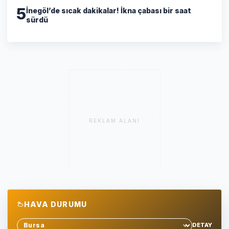
5
İnegöl’de sıcak dakikalar! İkna çabası bir saat
sürdü
REKLAM ALANI
HAVA DURUMU
DETAY