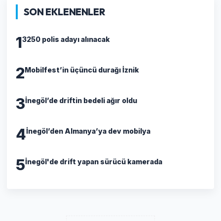
SON EKLENENLER
1
3250 polis adayı alınacak
2
Mobilfest’in üçüncü durağı İznik
3
İnegöl’de driftin bedeli ağır oldu
4
İnegöl’den Almanya’ya dev mobilya
5
İnegöl'de drift yapan sürücü kamerada