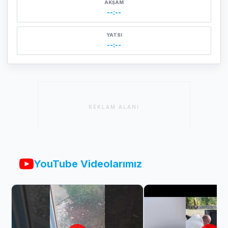
AKŞAM
--:--
YATSI
--:--
REKLAM ALANI
YouTube Videolarımız