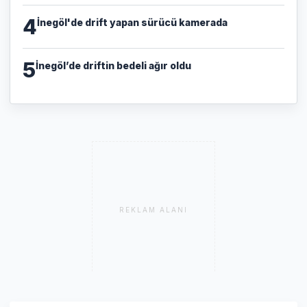
4
İnegöl'de drift yapan sürücü kamerada
5
İnegöl’de driftin bedeli ağır oldu
REKLAM ALANI