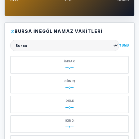
BURSA İNEGÖL NAMAZ VAKITLERI
TÜMÜ
Şehir seçin
İMSAK
--:--
GÜNEŞ
--:--
ÖĞLE
--:--
İKINDI
--:--