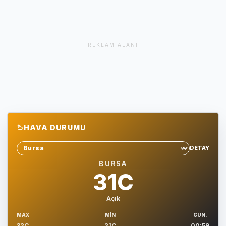
REKLAM ALANI
HAVA DURUMU
DETAY
Sehir sec
BURSA
31C
Açık
MAX
MIN
GUN.
32C
21C
00:59