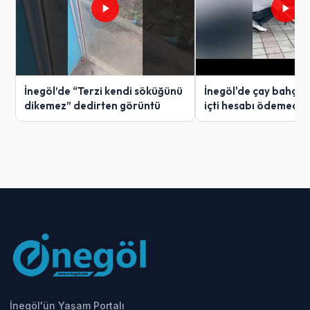
İnegöl’de “Terzi kendi söküğünü
İnegöl'de çay bahçes
dikemez” dedirten görüntü
içti hesabı ödemedi
İnegöl'ün Yaşam Portalı