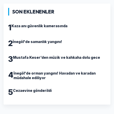
SON EKLENENLER
1
Kaza anı güvenlik kamerasında
2
İnegöl'de samanlık yangını!
3
Mustafa Keser’den müzik ve kahkaha dolu gece
4
İnegöl'de orman yangını! Havadan ve karadan
müdahale ediliyor
5
Cezaevine gönderildi