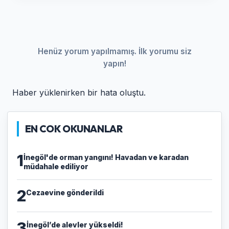
Henüz yorum yapılmamış. İlk yorumu siz
yapın!
Haber yüklenirken bir hata oluştu.
EN COK OKUNANLAR
1
İnegöl'de orman yangını! Havadan ve karadan
müdahale ediliyor
2
Cezaevine gönderildi
3
İnegöl’de alevler yükseldi!