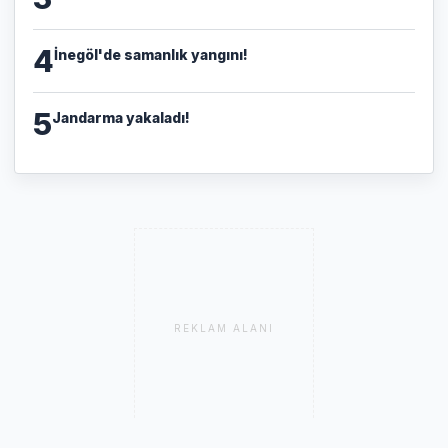
4
İnegöl'de samanlık yangını!
5
Jandarma yakaladı!
REKLAM ALANI