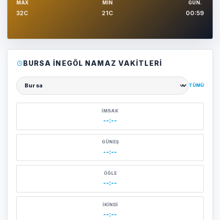
MAX
MIN
GUN.
32C
21C
00:59
BURSA İNEGÖL NAMAZ VAKITLERI
TÜMÜ
Şehir seçin
İMSAK
--:--
GÜNEŞ
--:--
ÖĞLE
--:--
İKINDI
--:--