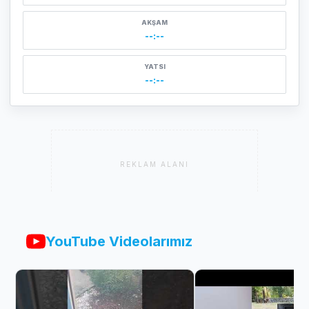
AKŞAM
--:--
YATSI
--:--
REKLAM ALANI
YouTube Videolarımız