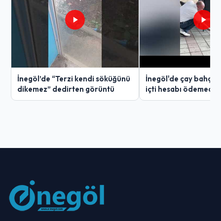
İnegöl’de “Terzi kendi söküğünü
İnegöl'de çay bahçes
dikemez” dedirten görüntü
içti hesabı ödemedi