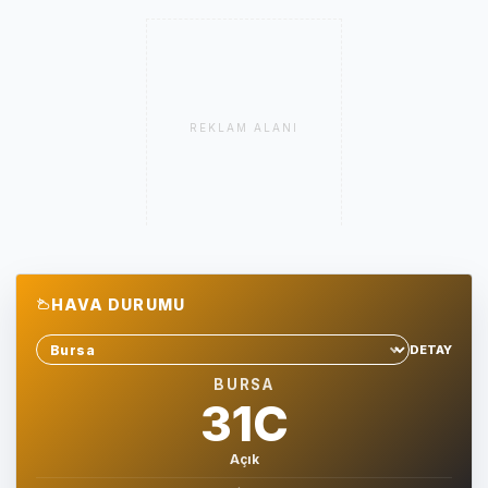
REKLAM ALANI
HAVA DURUMU
DETAY
Sehir sec
BURSA
31C
Açık