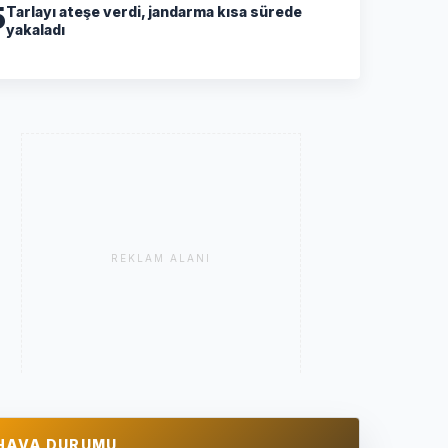
5
Tarlayı ateşe verdi, jandarma kısa sürede
yakaladı
REKLAM ALANI
HAVA DURUMU