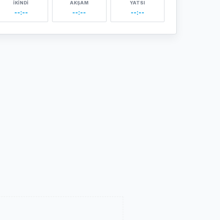
İKINDI
AKŞAM
YATSI
--:--
--:--
--:--