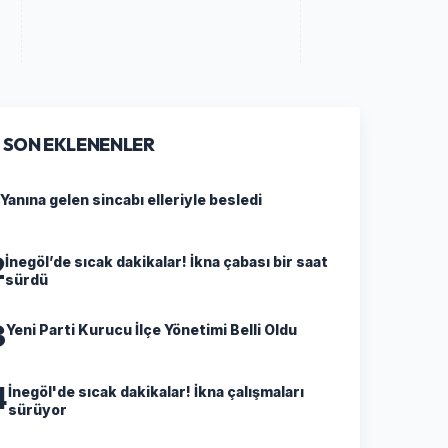
SON EKLENENLER
Yanına gelen sincabı elleriyle besledi
2
İnegöl’de sıcak dakikalar! İkna çabası bir saat
sürdü
3
Yeni Parti Kurucu İlçe Yönetimi Belli Oldu
4
İnegöl'de sıcak dakikalar! İkna çalışmaları
sürüyor