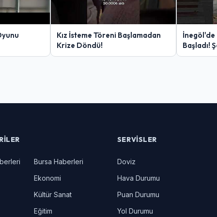
Oyunu
Kız İsteme Töreni Başlamadan
İnegöl'de
Krize Döndü!
Başladı! 
Yakalanan
RILER
SERVISLER
berleri
Bursa Haberleri
Doviz
Ekonomi
Hava Durumu
Kültür Sanat
Puan Durumu
Eğitim
Yol Durumu