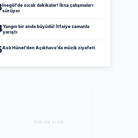
3
İnegöl'de sıcak dakikalar! İkna çalışmaları
sürüyor
4
Yangın bir anda büyüdü! İtfaiye zamanla
yarıştı
5
Aslı Hünel’den Açıkhava’da müzik ziyafeti
REKLAM ALANI