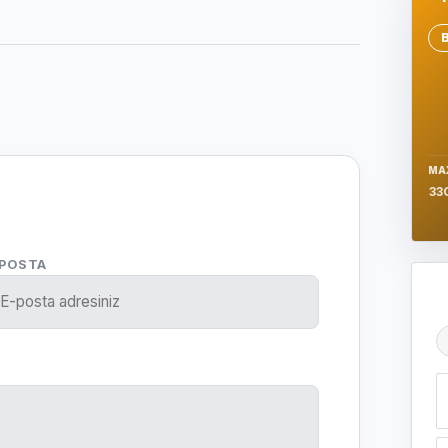
Se
MA
33
-POSTA
Ş