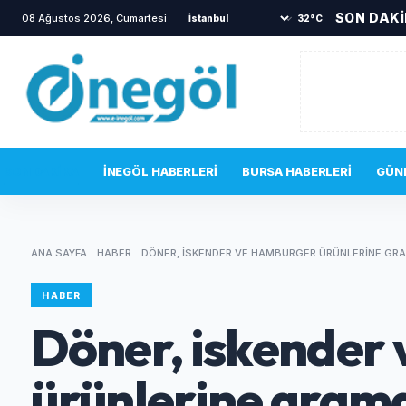
SON DAK
08 Ağustos 2026, Cumartesi
•
Yanına gelen sincabı elleriyle besledi
•
32°C
SON DAKIKA
İNEGÖL HABERLERI
BURSA HABERLERI
GÜN
ANA SAYFA
HABER
DÖNER, ISKENDER VE HAMBURGER ÜRÜNLERINE GRA
HABER
Döner, iskender
ürünlerine grama