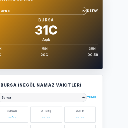
DETAY
hir sec
BURSA
31C
Açık
X
MIN
GUN.
C
20C
00:59
BURSA İNEGÖL NAMAZ VAKITLERI
TÜMÜ
ehir seçin
İMSAK
GÜNEŞ
ÖĞLE
--:--
--:--
--:--