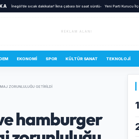
İKA
İnegöl’de sıcak dakikalar! İkna çabası bir saat sürdü
•
Yeni Parti Kurucu İlçe Yönet
REKLAM ALANI
DEM
EKONOMI
SPOR
KÜLTÜR SANAT
TEKNOLOJI
MAJ ZORUNLULUĞU GETIRILDI
 ve hamburger
j zorunluluğu