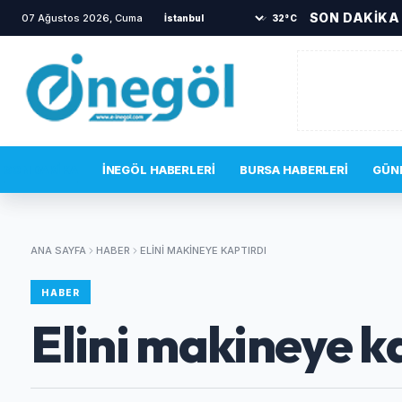
SON DAKİKA
07 Ağustos 2026, Cuma
•
İnegöl Devlet Hastanesi acil servisinde g
32°C
SON DAKIKA
İNEGÖL HABERLERI
BURSA HABERLERI
GÜN
ANA SAYFA
HABER
ELINI MAKINEYE KAPTIRDI
HABER
Elini makineye k