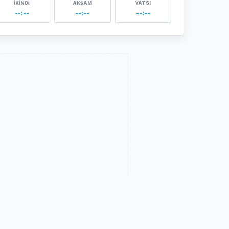
İKINDI
AKŞAM
YATSI
--:--
--:--
--:--