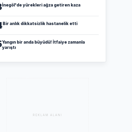
3
İnegöl'de yürekleri ağza getiren kaza
4
Bir anlık dikkatsizlik hastanelik etti
5
Yangın bir anda büyüdü! İtfaiye zamanla
yarıştı
REKLAM ALANI