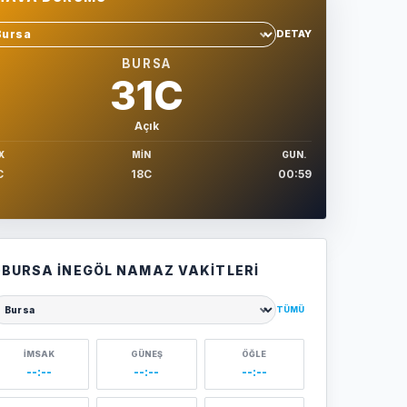
DETAY
hir sec
BURSA
31C
Açık
X
MIN
GUN.
C
18C
00:59
BURSA İNEGÖL NAMAZ VAKITLERI
TÜMÜ
ehir seçin
İMSAK
GÜNEŞ
ÖĞLE
--:--
--:--
--:--