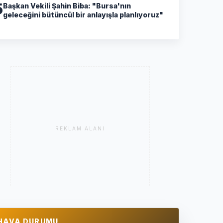
5
Başkan Vekili Şahin Biba: "Bursa'nın
geleceğini bütüncül bir anlayışla planlıyoruz"
REKLAM ALANI
HAVA DURUMU