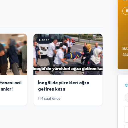
Se
Haber
MA
33
tanesi acil
İnegöl'de yürekleri ağza
 anlar!
getiren kaza
1 saat önce
Ş