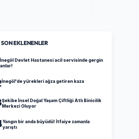
SON EKLENENLER
İnegöl Devlet Hastanesi acil servisinde gergin
anlar!
2
İnegöl'de yürekleri ağza getiren kaza
3
Şekibe İnsel Doğal Yaşam Çiftliği Atlı Binicilik
Merkezi Oluyor
4
Yangın bir anda büyüdü! İtfaiye zamanla
yarıştı