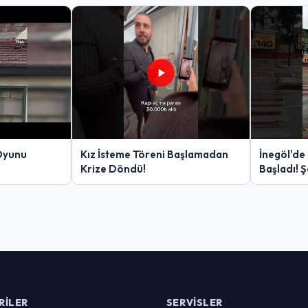
Oyunu
Kız İsteme Töreni Başlamadan
İnegöl'de
Krize Döndü!
Başladı! 
Yakalanan
RILER
SERVISLER