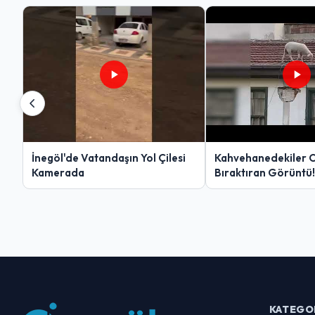
İnegöl'de Vatandaşın Yol Çilesi
Kahvehanedekiler 
Kamerada
Bıraktıran Görüntü!
KATEGO