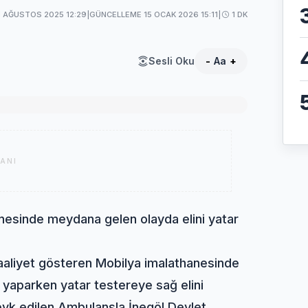
1 AĞUSTOS 2025 12:29
|
GÜNCELLEME 15 OCAK 2026 15:11
|
1 DK
Sesli Oku
-
Aa
+
ANI
anesinde meydana gelen olayda elini yatar
aaliyet gösteren Mobilya imalathanesinde
 yaparken yatar testereye sağ elini
sevk edilen Ambulansla İnegöl Devlet