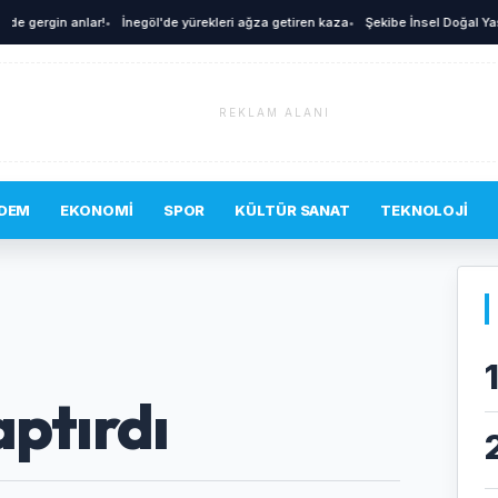
ergin anlar!
•
İnegöl'de yürekleri ağza getiren kaza
•
Şekibe İnsel Doğal Yaşam Çif
REKLAM ALANI
DEM
EKONOMI
SPOR
KÜLTÜR SANAT
TEKNOLOJI
aptırdı