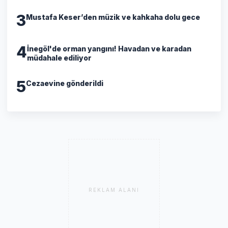
3
Mustafa Keser’den müzik ve kahkaha dolu gece
4
İnegöl'de orman yangını! Havadan ve karadan
müdahale ediliyor
5
Cezaevine gönderildi
REKLAM ALANI