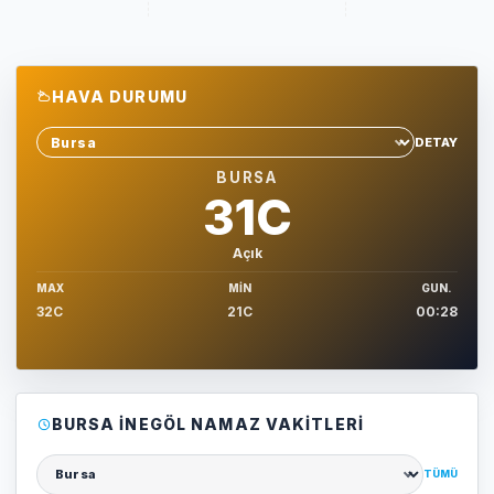
HAVA DURUMU
DETAY
Sehir sec
BURSA
31C
Açık
MAX
MIN
GUN.
32C
21C
00:28
BURSA İNEGÖL NAMAZ VAKITLERI
TÜMÜ
Şehir seçin