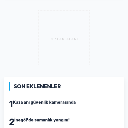
REKLAM ALANI
SON EKLENENLER
1
Kaza anı güvenlik kamerasında
2
İnegöl'de samanlık yangını!