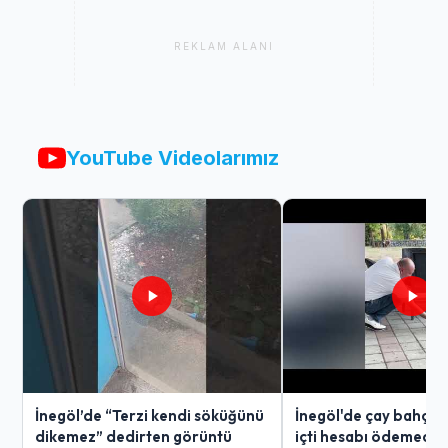
REKLAM ALANI
YouTube Videolarımız
İnegöl’de “Terzi kendi söküğünü
İnegöl'de çay bahçes
dikemez” dedirten görüntü
içti hesabı ödemedi