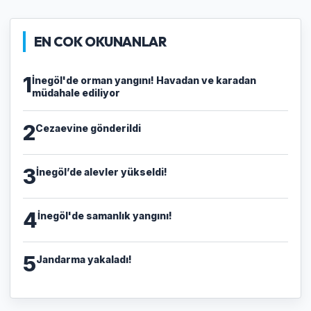
EN COK OKUNANLAR
1
İnegöl'de orman yangını! Havadan ve karadan
müdahale ediliyor
2
Cezaevine gönderildi
3
İnegöl’de alevler yükseldi!
4
İnegöl'de samanlık yangını!
5
Jandarma yakaladı!