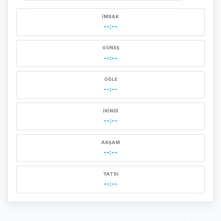
İMSAK
--:--
GÜNEŞ
--:--
ÖĞLE
--:--
İKINDI
--:--
AKŞAM
--:--
YATSI
--:--