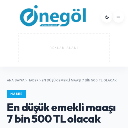
REKLAM ALANI
ANA SAYFA
HABER
EN DÜŞÜK EMEKLI MAAŞI 7 BIN 500 TL OLACAK
HABER
En düşük emekli maaşı
7 bin 500 TL olacak