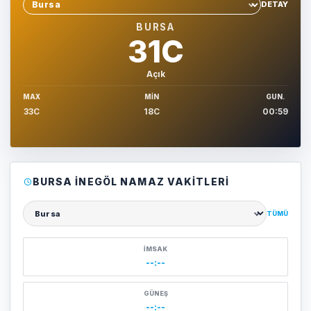
DETAY
Sehir sec
BURSA
31C
Açık
MAX
MIN
GUN.
33C
18C
00:59
BURSA İNEGÖL NAMAZ VAKITLERI
TÜMÜ
Şehir seçin
İMSAK
--:--
GÜNEŞ
--:--