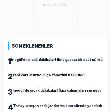
REKLAM ALANI
SON EKLENENLER
1
İnegöl’de sıcak dakikalar! İkna çabası bir saat sürdü
2
Yeni Parti Kurucu İlçe Yönetimi Belli Oldu
3
İnegöl'de sıcak dakikalar! İkna çalışmaları sürüyor
4
Tarlayı ateşe verdi, jandarma kısa sürede yakaladı