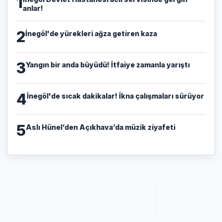
1
anlar!
2
İnegöl'de yürekleri ağza getiren kaza
3
Yangın bir anda büyüdü! İtfaiye zamanla yarıştı
4
İnegöl'de sıcak dakikalar! İkna çalışmaları sürüyor
5
Aslı Hünel’den Açıkhava’da müzik ziyafeti