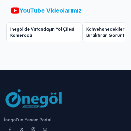
YouTube Videolarımız
İnegöl'de Vatandaşın Yol Çilesi
Kahvehanedekiler O
Kamerada
Bıraktıran Görüntü!
İnegöl'ün Yaşam Portalı