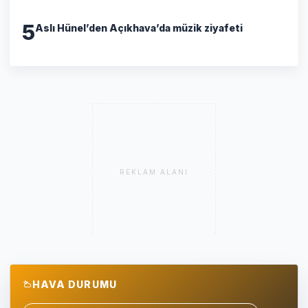
5
Aslı Hünel’den Açıkhava’da müzik ziyafeti
REKLAM ALANI
HAVA DURUMU