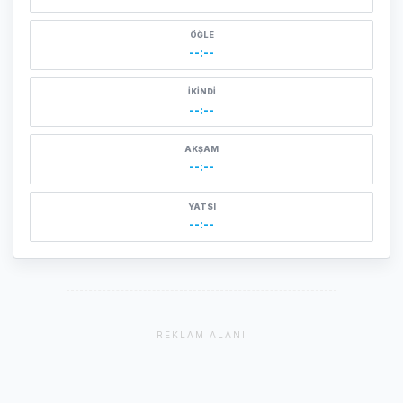
ÖĞLE
--:--
İKINDI
--:--
AKŞAM
--:--
YATSI
--:--
REKLAM ALANI