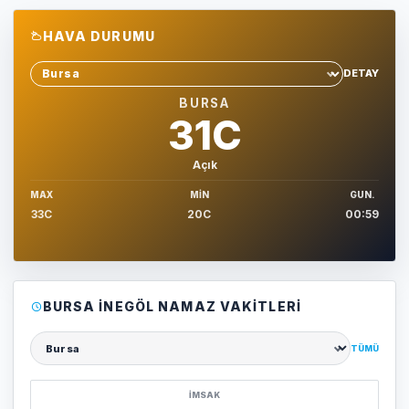
HAVA DURUMU
DETAY
Sehir sec
BURSA
31C
Açık
MAX
MIN
GUN.
33C
20C
00:59
BURSA İNEGÖL NAMAZ VAKITLERI
TÜMÜ
Şehir seçin
İMSAK