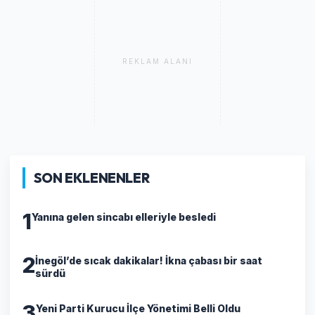
REKLAM ALANI
SON EKLENENLER
1
Yanına gelen sincabı elleriyle besledi
2
İnegöl’de sıcak dakikalar! İkna çabası bir saat
sürdü
3
Yeni Parti Kurucu İlçe Yönetimi Belli Oldu