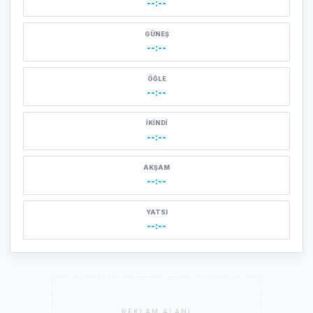
--:--
GÜNEŞ
--:--
ÖĞLE
--:--
İKINDI
--:--
AKŞAM
--:--
YATSI
--:--
REKLAM ALANI