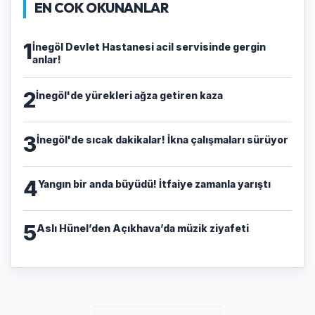
EN COK OKUNANLAR
1
İnegöl Devlet Hastanesi acil servisinde gergin
anlar!
2
İnegöl'de yürekleri ağza getiren kaza
3
İnegöl'de sıcak dakikalar! İkna çalışmaları sürüyor
4
Yangın bir anda büyüdü! İtfaiye zamanla yarıştı
5
Aslı Hünel’den Açıkhava’da müzik ziyafeti