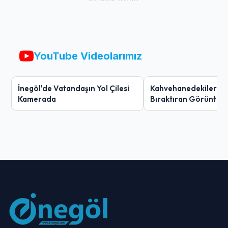
YouTube Videolarımız
İnegöl'de Vatandaşın Yol Çilesi
Kahvehanedekiler O
Kamerada
Bıraktıran Görüntü!