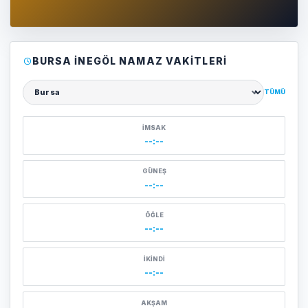
BURSA İNEGÖL NAMAZ VAKITLERI
TÜMÜ
Şehir seçin
İMSAK
--:--
GÜNEŞ
--:--
ÖĞLE
--:--
İKINDI
--:--
AKŞAM