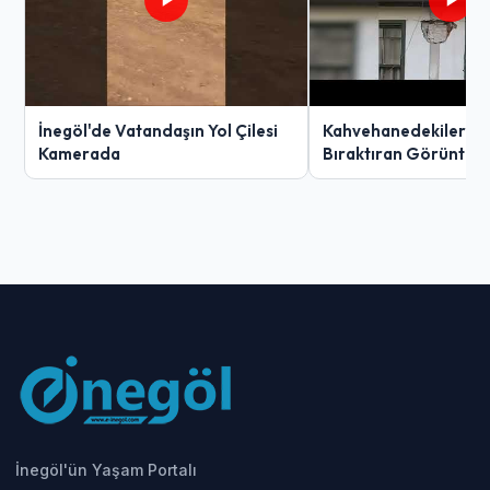
İnegöl'de Vatandaşın Yol Çilesi
Kahvehanedekiler O
Kamerada
Bıraktıran Görüntü!
İnegöl'ün Yaşam Portalı