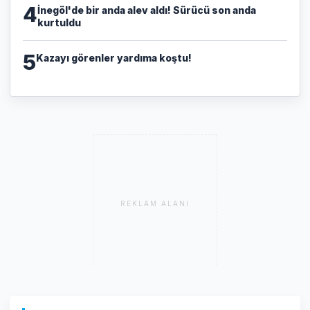
4
İnegöl'de bir anda alev aldı! Sürücü son anda
kurtuldu
5
Kazayı görenler yardıma koştu!
REKLAM ALANI