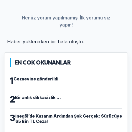
Henüz yorum yapılmamış. İlk yorumu siz
yapın!
Haber yüklenirken bir hata oluştu.
EN COK OKUNANLAR
1
Cezaevine gönderildi
2
Bir anlık dikkasizlik ...
3
​İnegöl’de Kazanın Ardından Şok Gerçek: Sürücüye
65 Bin TL Ceza!