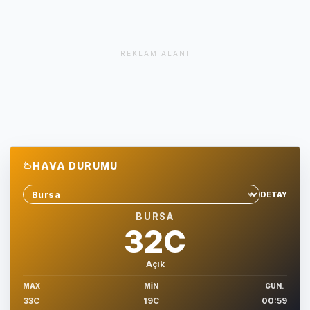
REKLAM ALANI
HAVA DURUMU
DETAY
Sehir sec
BURSA
32C
Açık
MAX
MIN
GUN.
33C
19C
00:59