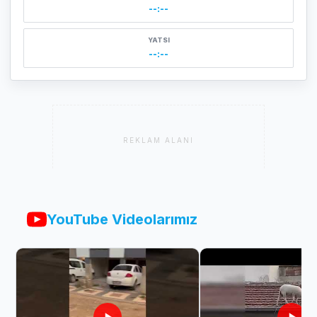
--:--
YATSI
--:--
REKLAM ALANI
YouTube Videolarımız