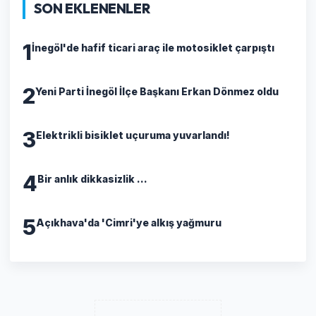
SON EKLENENLER
1
İnegöl'de hafif ticari araç ile motosiklet çarpıştı
2
Yeni Parti İnegöl İlçe Başkanı Erkan Dönmez oldu
3
Elektrikli bisiklet uçuruma yuvarlandı!
4
Bir anlık dikkasizlik ...
5
Açıkhava'da 'Cimri'ye alkış yağmuru