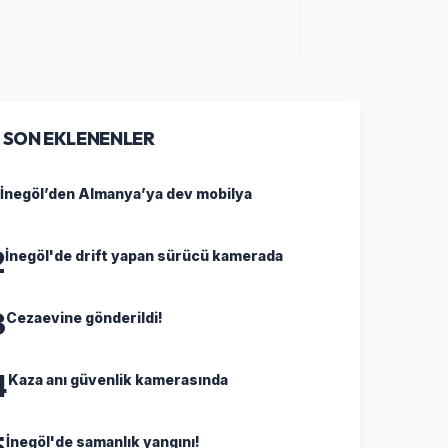
SON EKLENENLER
İnegöl’den Almanya’ya dev mobilya
2
İnegöl'de drift yapan sürücü kamerada
3
Cezaevine gönderildi!
4
Kaza anı güvenlik kamerasında
5
İnegöl'de samanlık yangını!