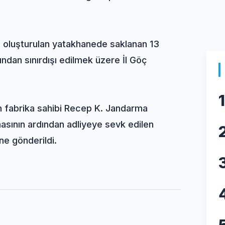
de oluşturulan yatakhanede saklanan 13
ından sınırdışı edilmek üzere İl Göç
1
n fabrika sahibi Recep K. Jandarma
masının ardından adliyeye sevk edilen
e gönderildi.