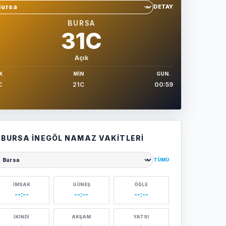
DETAY
hir sec
BURSA
31C
Açık
X
MIN
GUN.
C
21C
00:59
BURSA İNEGÖL NAMAZ VAKITLERI
TÜMÜ
ehir seçin
İMSAK
GÜNEŞ
ÖĞLE
--:--
--:--
--:--
İKINDI
AKŞAM
YATSI