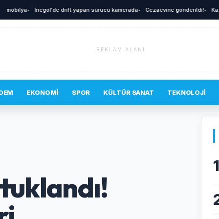
A
bilya
•
İnegöl'de drift yapan sürücü kamerada
•
Cezaevine gönderildi!
•
Kaza an
REKLAM ALANI
DEM
EKONOMI
SPOR
KÜLTÜR SANAT
TEKNOLOJI
.
utuklandı!
...