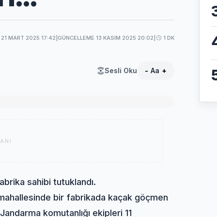
21 MART 2025 17:42
|
GÜNCELLEME 13 KASIM 2025 20:02
|
1 DK
Sesli Oku
-
Aa
+
ANI
abrika sahibi tutuklandı.
 mahallesinde bir fabrikada kaçak göçmen
an Jandarma komutanlığı ekipleri 11