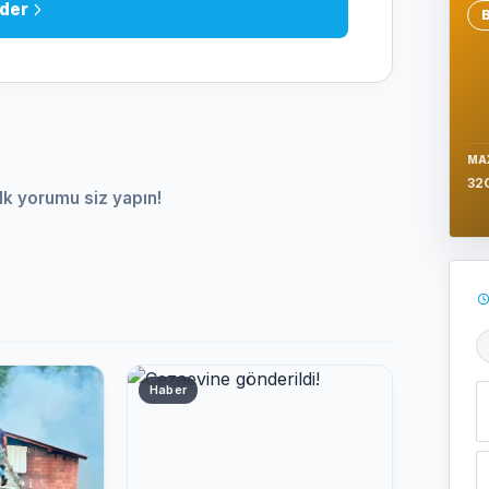
der
Se
MA
32
lk yorumu siz yapın!
Ş
Haber