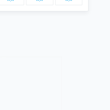
--:--
--:--
--:--