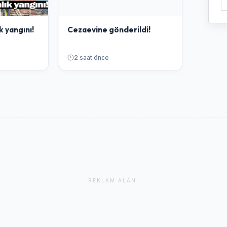
k yangını!
Cezaevine gönderildi!
2 saat önce
REKLAM ALANI