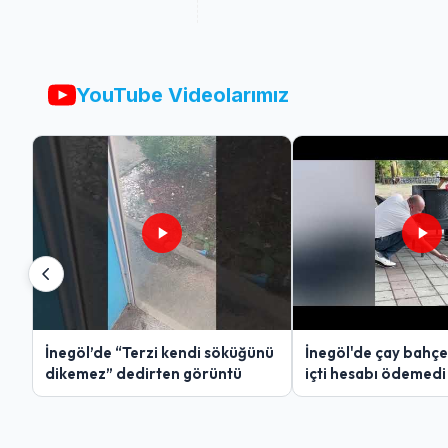
YouTube Videolarımız
İnegöl’de “Terzi kendi söküğünü
İnegöl'de çay bahçe
dikemez” dedirten görüntü
içti hesabı ödemedi