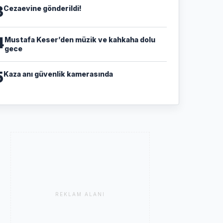
3
Cezaevine gönderildi!
4
Mustafa Keser’den müzik ve kahkaha dolu
gece
5
Kaza anı güvenlik kamerasında
REKLAM ALANI