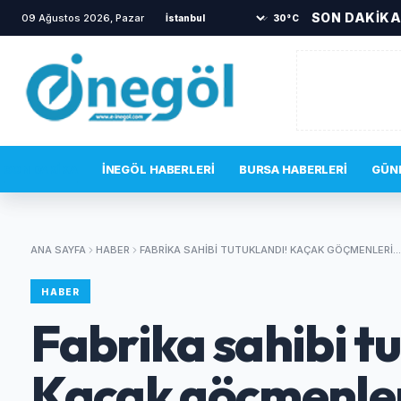
SON DAKİK
09 Ağustos 2026, Pazar
•
İnegöl’den Almanya’ya dev mo
30°C
SON DAKIKA
İNEGÖL HABERLERI
BURSA HABERLERI
GÜN
ANA SAYFA
HABER
FABRIKA SAHIBI TUTUKLANDI! KAÇAK GÖÇMENLERI..
HABER
Fabrika sahibi t
Kaçak göçmenleri