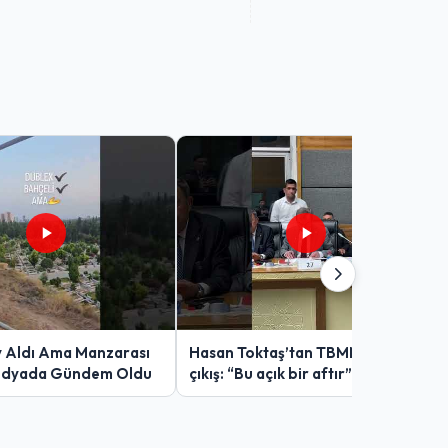
v Aldı Ama Manzarası
Hasan Toktaş’tan TBMM’de sert
edyada Gündem Oldu
çıkış: “Bu açık bir aftır”