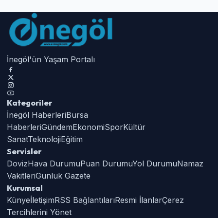
İnegöl'ün Yaşam Portalı
Kategoriler
İnegöl Haberleri
Bursa
Haberleri
Gündem
Ekonomi
Spor
Kültür
Sanat
Teknoloji
Eğitim
Servisler
Doviz
Hava Durumu
Puan Durumu
Yol Durumu
Namaz
Vakitleri
Gunluk Gazete
Kurumsal
Künye
İletişim
RSS Bağlantıları
Resmi İlanlar
Çerez
Tercihlerini Yönet