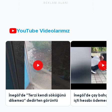
REKLAM ALANI
YouTube Videolarımız
İnegöl’de “Terzi kendi söküğünü
İnegöl'de çay bahçes
dikemez” dedirten görüntü
içti hesabı ödemedi