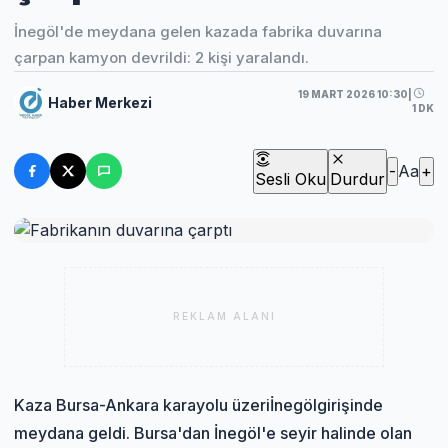
İnegöl'de meydana gelen kazada fabrika duvarına
çarpan kamyon devrildi: 2 kişi yaralandı.
19 MART 2026 10:30
|
Haber Merkezi
1 DK
-
Aa
+
Sesli Oku
Durdur
REKLAM ALANI
Kaza Bursa-Ankara karayolu üzeri
İnegöl
girişinde
meydana geldi. Bursa'dan İnegöl'e seyir halinde olan