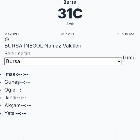
Bursa
31C
Açık
Max
32C
Min
21C
Gun.
00:59
BURSA İNEGÖL Namaz Vakitleri
Şehir seçin
Tümü
İmsak
--:--
Güneş
--:--
Öğle
--:--
İkindi
--:--
Akşam
--:--
Yatsı
--:--