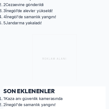
2
Cezaevine gönderildi
3
İnegöl’de alevler yükseldi!
4
İnegöl'de samanlık yangını!
5
Jandarma yakaladı!
REKLAM ALANI
SON EKLENENLER
1
Kaza anı güvenlik kamerasında
2
İnegöl'de samanlık yangını!