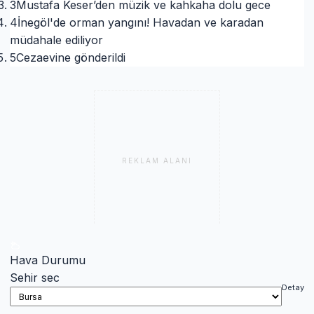
3
Mustafa Keser’den müzik ve kahkaha dolu gece
4
İnegöl'de orman yangını! Havadan ve karadan
müdahale ediliyor
5
Cezaevine gönderildi
REKLAM ALANI
Hava Durumu
Sehir sec
Detay