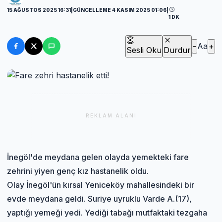
15 AĞUSTOS 2025 16:31
|
GÜNCELLEME 4 KASIM 2025 01:06
|
1 DK
-
Aa
+
Sesli Oku
Durdur
REKLAM ALANI
İnegöl'de meydana gelen olayda yemekteki fare
zehrini yiyen genç kız hastanelik oldu.
Olay İnegöl'ün kırsal Yeniceköy mahallesindeki bir
evde meydana geldi. Suriye uyruklu Varde A.(17),
yaptığı yemeği yedi. Yediği tabağı mutfaktaki tezgaha