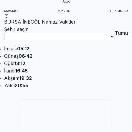
Açık
Max
33C
Min
20C
Gun.
00:59
BURSA İNEGÖL Namaz Vakitleri
Şehir seçin
Tümü
İmsak
05:12
Güneş
06:42
Öğle
13:12
İkindi
16:45
Akşam
19:32
Yatsı
20:55