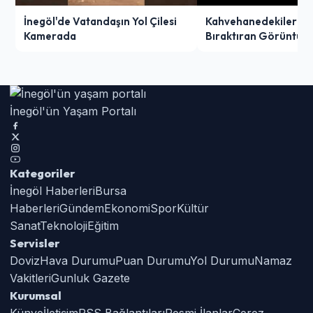
İnegöl'de Vatandaşın Yol Çilesi
Kahvehanedekiler O
Kamerada
Bıraktıran Görüntü!
İnegöl'ün Yaşam Portalı
Kategoriler
İnegöl Haberleri
Bursa
Haberleri
Gündem
Ekonomi
Spor
Kültür
Sanat
Teknoloji
Eğitim
Servisler
Doviz
Hava Durumu
Puan Durumu
Yol Durumu
Namaz
Vakitleri
Gunluk Gazete
Kurumsal