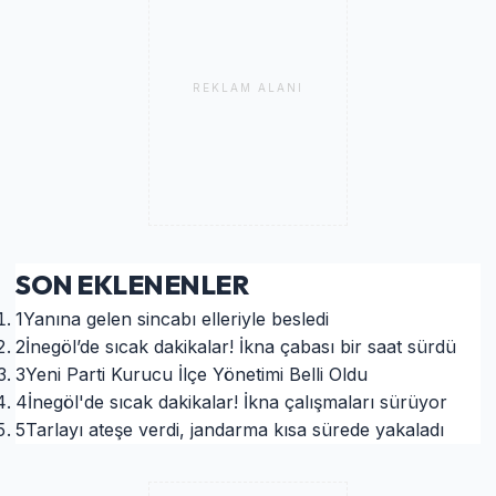
REKLAM ALANI
SON EKLENENLER
1
Yanına gelen sincabı elleriyle besledi
2
İnegöl’de sıcak dakikalar! İkna çabası bir saat sürdü
3
Yeni Parti Kurucu İlçe Yönetimi Belli Oldu
4
İnegöl'de sıcak dakikalar! İkna çalışmaları sürüyor
5
Tarlayı ateşe verdi, jandarma kısa sürede yakaladı