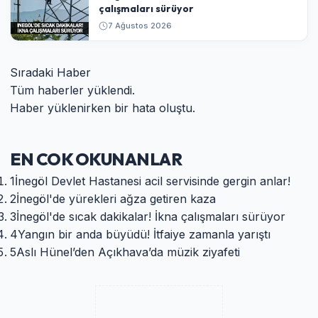
çalışmaları sürüyor
7 Ağustos 2026
Sıradaki Haber
Tüm haberler yüklendi.
Haber yüklenirken bir hata oluştu.
EN COK OKUNANLAR
1
İnegöl Devlet Hastanesi acil servisinde gergin anlar!
2
İnegöl'de yürekleri ağza getiren kaza
3
İnegöl'de sıcak dakikalar! İkna çalışmaları sürüyor
4
Yangın bir anda büyüdü! İtfaiye zamanla yarıştı
5
Aslı Hünel’den Açıkhava’da müzik ziyafeti