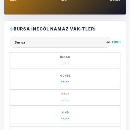
BURSA İNEGÖL NAMAZ VAKITLERI
TÜMÜ
Şehir seçin
İMSAK
--:--
GÜNEŞ
--:--
ÖĞLE
--:--
İKINDI
--:--