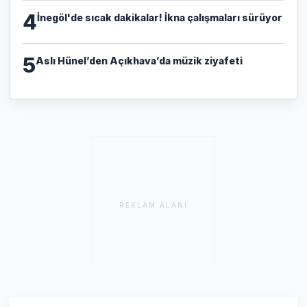
4
İnegöl'de sıcak dakikalar! İkna çalışmaları sürüyor
5
Aslı Hünel’den Açıkhava’da müzik ziyafeti
REKLAM ALANI