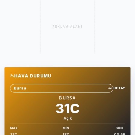
REKLAM ALANI
HAVA DURUMU
DETAY
Sehir sec
BURSA
31C
Açık
MAX
MIN
GUN.
33C
18C
00:59