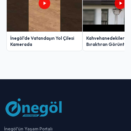
İnegöl'de Vatandaşın Yol Çilesi
Kahvehanedekiler O
Kamerada
Bıraktıran Görüntü!
İnegöl'ün Yaşam Portalı