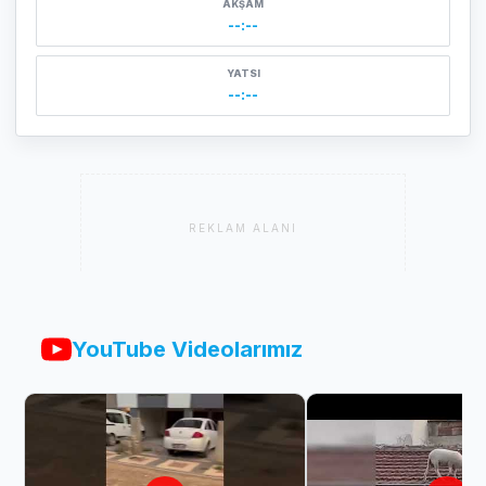
AKŞAM
--:--
YATSI
--:--
REKLAM ALANI
YouTube Videolarımız