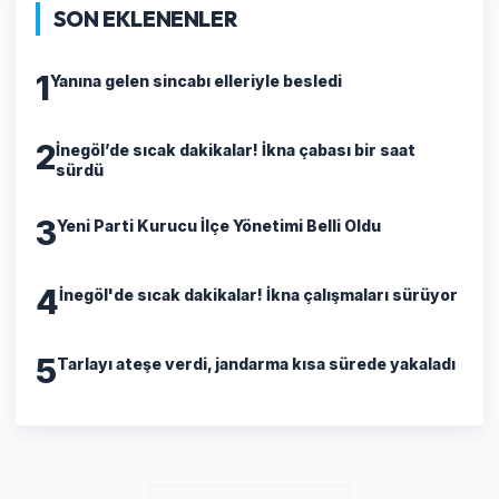
SON EKLENENLER
1
Yanına gelen sincabı elleriyle besledi
2
İnegöl’de sıcak dakikalar! İkna çabası bir saat
sürdü
3
Yeni Parti Kurucu İlçe Yönetimi Belli Oldu
4
İnegöl'de sıcak dakikalar! İkna çalışmaları sürüyor
5
Tarlayı ateşe verdi, jandarma kısa sürede yakaladı