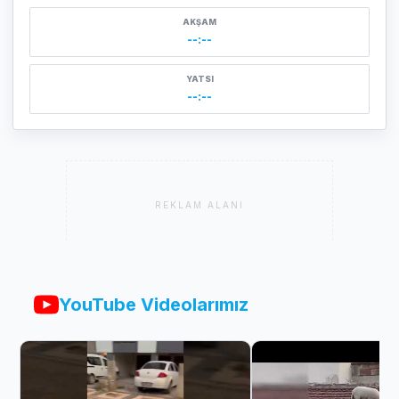
AKŞAM
--:--
YATSI
--:--
REKLAM ALANI
YouTube Videolarımız