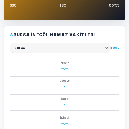
33C
18C
00:59
BURSA İNEGÖL NAMAZ VAKITLERI
TÜMÜ
Şehir seçin
İMSAK
--:--
GÜNEŞ
--:--
ÖĞLE
--:--
İKINDI
--:--