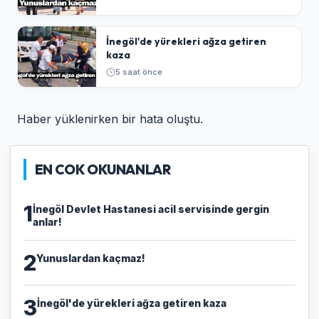
İnegöl'de yürekleri ağza getiren
kaza
5 saat önce
Haber yüklenirken bir hata oluştu.
EN COK OKUNANLAR
1
İnegöl Devlet Hastanesi acil servisinde gergin
anlar!
2
Yunuslardan kaçmaz!
3
İnegöl'de yürekleri ağza getiren kaza