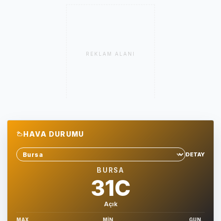
REKLAM ALANI
HAVA DURUMU
DETAY
Sehir sec
BURSA
31C
Açık
MAX
MIN
GUN.