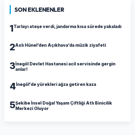
SON EKLENENLER
1
Tarlayı ateşe verdi, jandarma kısa sürede yakaladı
2
Aslı Hünel’den Açıkhava’da müzik ziyafeti
3
İnegöl Devlet Hastanesi acil servisinde gergin
anlar!
4
İnegöl'de yürekleri ağza getiren kaza
5
Şekibe İnsel Doğal Yaşam Çiftliği Atlı Binicilik
Merkezi Oluyor