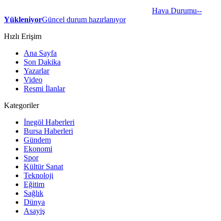
Hava Durumu
--
Yükleniyor
Güncel durum hazırlanıyor
Hızlı Erişim
Ana Sayfa
Son Dakika
Yazarlar
Video
Resmi İlanlar
Kategoriler
İnegöl Haberleri
Bursa Haberleri
Gündem
Ekonomi
Spor
Kültür Sanat
Teknoloji
Eğitim
Sağlık
Dünya
Asayiş