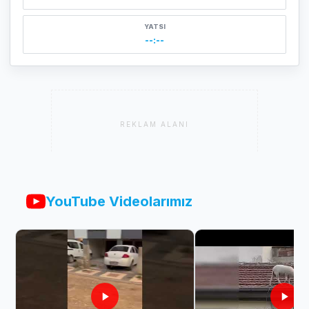
YATSI
--:--
REKLAM ALANI
YouTube Videolarımız