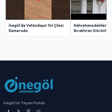
İnegöl'de Vatandaşın Yol Çilesi
Kahvehanedekiler O
Kamerada
Bıraktıran Görüntü!
İnegöl'ün Yaşam Portalı