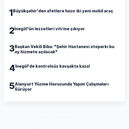
1
Büyükşehir'den afetlere hazır iki yeni mobil araç
2
İnegöl'ün lezzetleri vitrine çıkıyor
3
Başkan Vekili Biba: "Şehir Hastanesi otoparkı bu
ay hizmete açılacak"
4
İnegöl'de kontrolsüz kavşakta kaza!
5
Alanyurt Yüzme Havuzunda Yapım Çalışmaları
Sürüyor