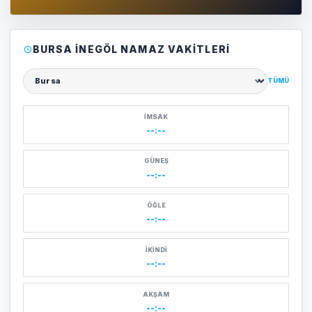
BURSA İNEGÖL NAMAZ VAKITLERI
TÜMÜ
Şehir seçin
İMSAK
--:--
GÜNEŞ
--:--
ÖĞLE
--:--
İKINDI
--:--
AKŞAM
--:--