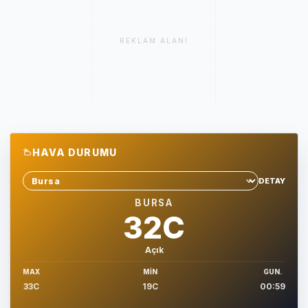
REKLAM ALANI
HAVA DURUMU
DETAY
Sehir sec
BURSA
32C
Açık
MAX
MIN
GUN.
33C
19C
00:59