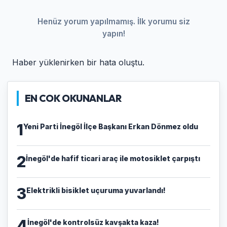
Henüz yorum yapılmamış. İlk yorumu siz
yapın!
Haber yüklenirken bir hata oluştu.
EN COK OKUNANLAR
1
Yeni Parti İnegöl İlçe Başkanı Erkan Dönmez oldu
2
İnegöl'de hafif ticari araç ile motosiklet çarpıştı
3
Elektrikli bisiklet uçuruma yuvarlandı!
4
İnegöl'de kontrolsüz kavşakta kaza!