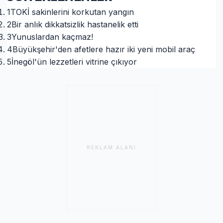
1
TOKİ sakinlerini korkutan yangın
2
Bir anlık dikkatsizlik hastanelik etti
3
Yunuslardan kaçmaz!
4
Büyükşehir'den afetlere hazır iki yeni mobil araç
5
İnegöl'ün lezzetleri vitrine çıkıyor
REKLAM ALANI