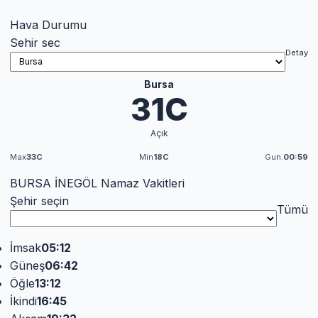
Hava Durumu
Sehir sec
Detay
Bursa
31C
Açık
Max
33C
Min
18C
Gun.
00:59
BURSA İNEGÖL Namaz Vakitleri
Şehir seçin
Tümü
İmsak
05:12
Güneş
06:42
Öğle
13:12
İkindi
16:45