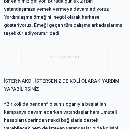
bir ekibimiz geliyor. Burada günlük 21 bin
vatandaşımıza yemek vermeye devam ediyoruz
Yardımlaşma örneğini İnegöl olarak herkese
gösteriyoruz. Emeği geçen tüm çalışma arkadaşlarıma
teşekkür ediyorum.’’ dedi.
REKLAM ALANI
İSTER NAKDİ, İSTERSENİZ DE KOLİ OLARAK YARDIM
YAPABİLİRSİNİZ
“Bir koli de benden” olsun sloganıyla başlatılan
kampanya devam ederken vatandaşlar hem Umuteli
hesapları üzerinden nakdi bağışlarla destek
verebilecek hem de isteyen vatandaşlar gıda kolisini