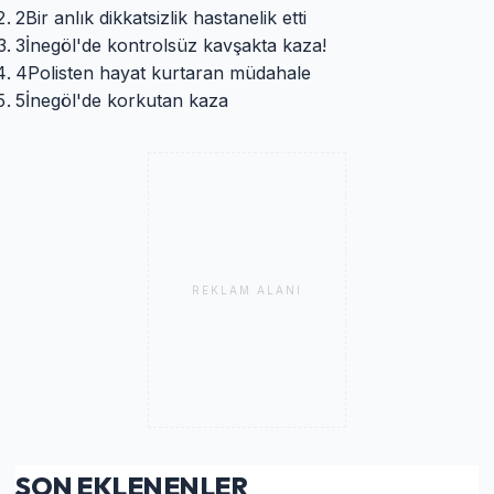
2
Bir anlık dikkatsizlik hastanelik etti
3
İnegöl'de kontrolsüz kavşakta kaza!
4
Polisten hayat kurtaran müdahale
5
İnegöl'de korkutan kaza
REKLAM ALANI
SON EKLENENLER