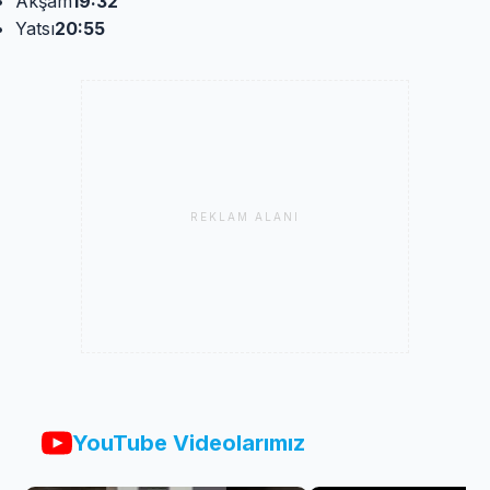
Akşam
19:32
Yatsı
20:55
REKLAM ALANI
YouTube Videolarımız