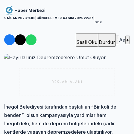
Haber Merkezi
9 NISAN 2023 11:06
|
GÜNCELLEME 3 KASIM 2025 22:37
|
3 DK
-
Aa
+
Sesli Oku
Durdur
REKLAM ALANI
İnegöl Belediyesi tarafından başlatılan “Bir koli de
benden” olsun kampanyasıyla yardımlar hem
İnegöl’deki, hem de deprem bölgelerindeki çadır
kentlerde yaşayan depremzedelere ulaştırılıyor.