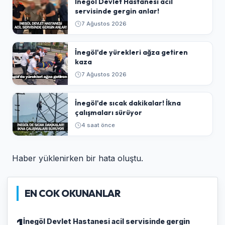
İnegöl Devlet Hastanesi acil
servisinde gergin anlar!
7 Ağustos 2026
İnegöl'de yürekleri ağza getiren
kaza
7 Ağustos 2026
İnegöl'de sıcak dakikalar! İkna
çalışmaları sürüyor
4 saat önce
Haber yüklenirken bir hata oluştu.
EN COK OKUNANLAR
1
İnegöl Devlet Hastanesi acil servisinde gergin