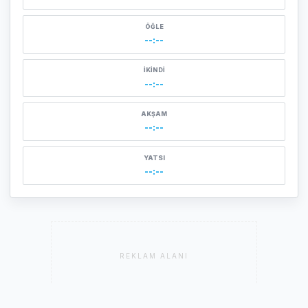
ÖĞLE
--:--
İKINDI
--:--
AKŞAM
--:--
YATSI
--:--
REKLAM ALANI