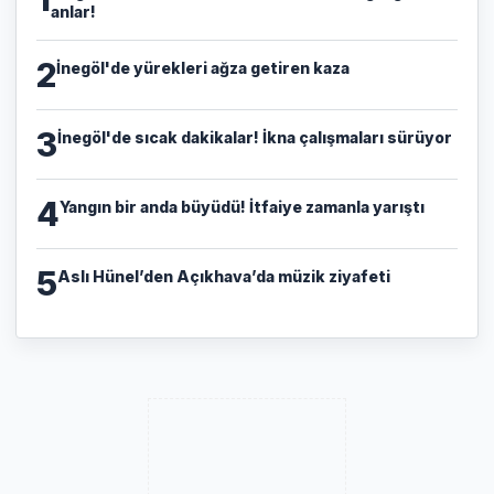
anlar!
2
İnegöl'de yürekleri ağza getiren kaza
3
İnegöl'de sıcak dakikalar! İkna çalışmaları sürüyor
4
Yangın bir anda büyüdü! İtfaiye zamanla yarıştı
5
Aslı Hünel’den Açıkhava’da müzik ziyafeti