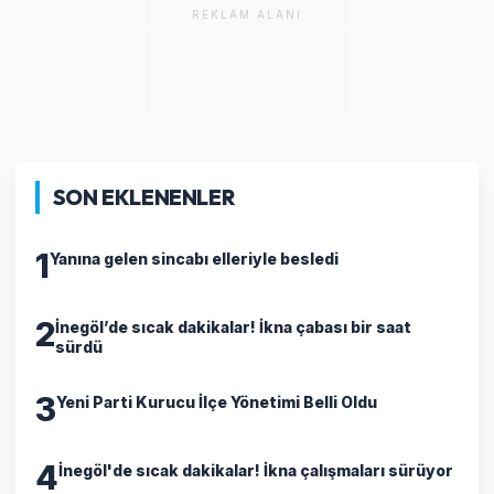
REKLAM ALANI
SON EKLENENLER
1
Yanına gelen sincabı elleriyle besledi
2
İnegöl’de sıcak dakikalar! İkna çabası bir saat
sürdü
3
Yeni Parti Kurucu İlçe Yönetimi Belli Oldu
4
İnegöl'de sıcak dakikalar! İkna çalışmaları sürüyor