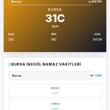
DETAY
Sehir sec
BURSA
31C
Açık
MAX
MIN
GUN.
33C
18C
00:59
BURSA İNEGÖL NAMAZ VAKITLERI
TÜMÜ
Şehir seçin
İMSAK
--:--
GÜNEŞ
--:--