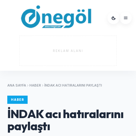
REKLAM ALANI
ANA SAYFA
HABER
İNDAK ACI HATIRALARINI PAYLAŞTI
HABER
İNDAK acı hatıralarını
paylaştı