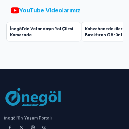
YouTube Videolarımız
İnegöl'de Vatandaşın Yol Çilesi
Kahvehanedekiler O
Kamerada
Bıraktıran Görüntü!
İnegöl'ün Yaşam Portalı