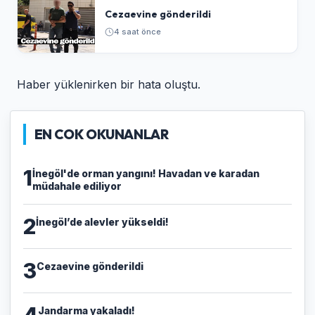
Cezaevine gönderildi
4 saat önce
Haber yüklenirken bir hata oluştu.
EN COK OKUNANLAR
1
İnegöl'de orman yangını! Havadan ve karadan
müdahale ediliyor
2
İnegöl’de alevler yükseldi!
3
Cezaevine gönderildi
4
Jandarma yakaladı!