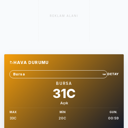
REKLAM ALANI
HAVA DURUMU
DETAY
Sehir sec
BURSA
31C
Açık
MAX
MIN
GUN.
33C
20C
00:59