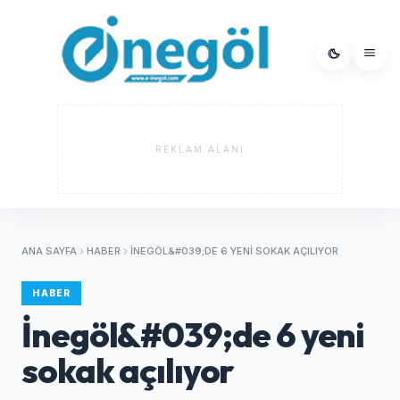
REKLAM ALANI
ANA SAYFA
HABER
İNEGÖL&#039;DE 6 YENI SOKAK AÇILIYOR
HABER
İnegöl&#039;de 6 yeni
sokak açılıyor