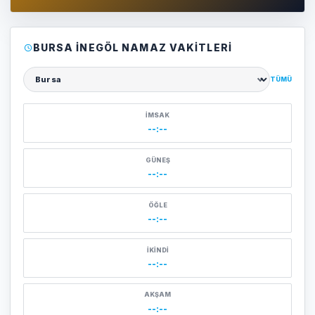
BURSA İNEGÖL NAMAZ VAKITLERI
TÜMÜ
Şehir seçin
İMSAK
--:--
GÜNEŞ
--:--
ÖĞLE
--:--
İKINDI
--:--
AKŞAM
--:--