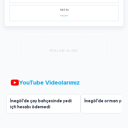
YATSI
--:--
REKLAM ALANI
YouTube Videolarımız
İnegöl'de çay bahçesinde yedi
İnegöl'de orman yang
içti hesabı ödemedi