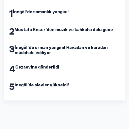
1
İnegöl'de samanlık yangını!
2
Mustafa Keser’den müzik ve kahkaha dolu gece
3
İnegöl'de orman yangını! Havadan ve karadan
müdahale ediliyor
4
Cezaevine gönderildi
5
İnegöl’de alevler yükseldi!