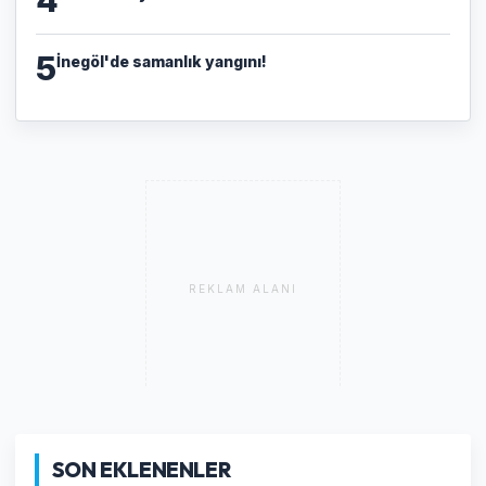
5
İnegöl'de samanlık yangını!
REKLAM ALANI
SON EKLENENLER