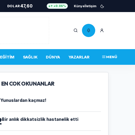
47,60
DOLAR
Künye
İletişim
↑ +0.06%
55,04
EURO
↑ +0.04%
6.541
ALTIN
↑ +0.69%
13,755
BIST 100
↑ +38.00%
4.756.467
BITCOIN
↑ +0.34%
EĞITIM
SAĞLIK
DÜNYA
YAZARLAR
MENÜ
47,60
DOLAR
↑ +0.06%
EN COK OKUNANLAR
1
Yunuslardan kaçmaz!
2
Bir anlık dikkatsizlik hastanelik etti