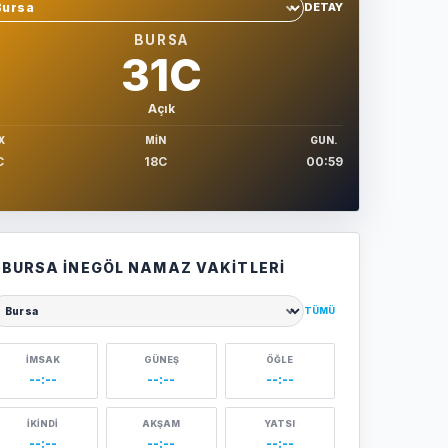
DETAY
hir sec
BURSA
31C
Açık
X
MIN
GUN.
C
18C
00:59
BURSA İNEGÖL NAMAZ VAKITLERI
TÜMÜ
ehir seçin
İMSAK
GÜNEŞ
ÖĞLE
--:--
--:--
--:--
İKINDI
AKŞAM
YATSI
--:--
--:--
--:--