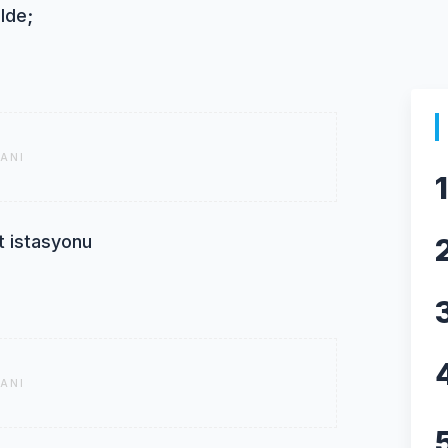
ilde;
ANI
1
ıt istasyonu
ANI