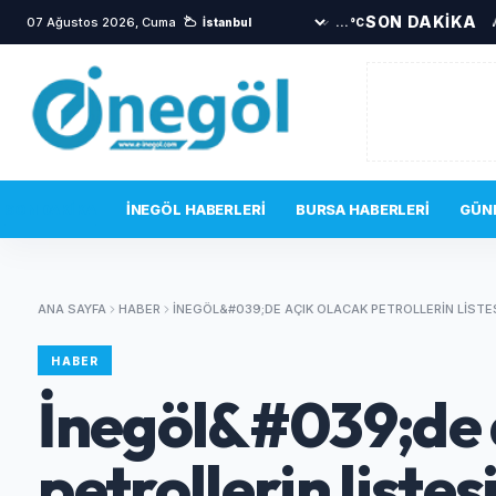
SON DAKİKA
07 Ağustos 2026, Cuma
V
...°C
SON DAKIKA
İNEGÖL HABERLERI
BURSA HABERLERI
GÜN
ANA SAYFA
HABER
İNEGÖL&#039;DE AÇIK OLACAK PETROLLERIN LISTES
HABER
İnegöl&#039;de 
petrollerin listes