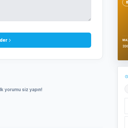
Se
der
MA
33
lk yorumu siz yapın!
Ş