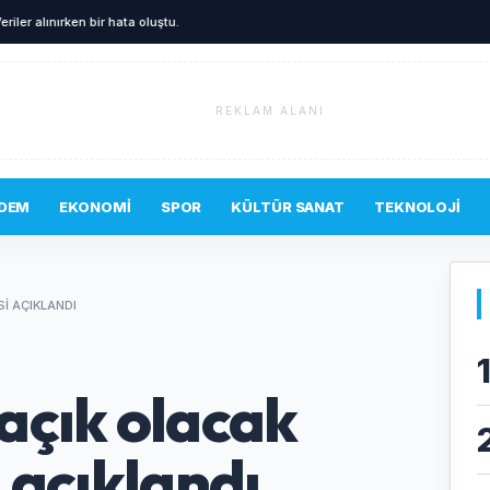
eriler alınırken bir hata oluştu.
REKLAM ALANI
DEM
EKONOMI
SPOR
KÜLTÜR SANAT
TEKNOLOJI
I AÇIKLANDI
açık olacak
i açıklandı