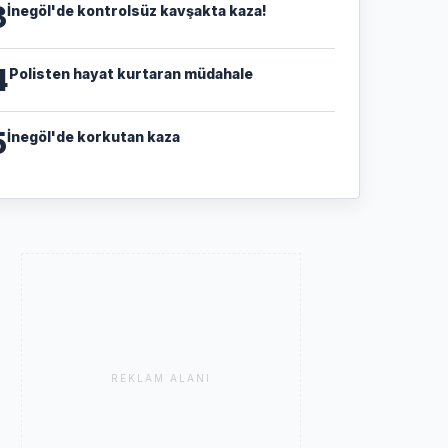
3
İnegöl'de kontrolsüz kavşakta kaza!
4
Polisten hayat kurtaran müdahale
5
İnegöl'de korkutan kaza
REKLAM ALANI