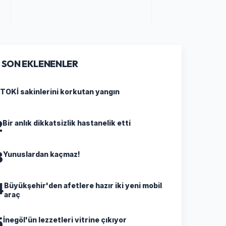
SON EKLENENLER
TOKİ sakinlerini korkutan yangın
2
Bir anlık dikkatsizlik hastanelik etti
3
Yunuslardan kaçmaz!
4
Büyükşehir'den afetlere hazır iki yeni mobil
araç
5
İnegöl'ün lezzetleri vitrine çıkıyor