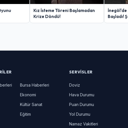
Oyunu
Kız İsteme Töreni Başlamadan
İnegöl'de
Krize Döndü!
Başladı! 
Yakalanan
RILER
SERVISLER
berleri
Bursa Haberleri
Doviz
Ekonomi
Hava Durumu
Kültür Sanat
Puan Durumu
Eğitim
Yol Durumu
Namaz Vakitleri