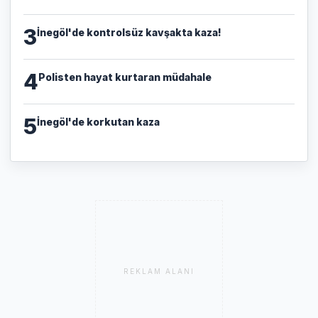
3
İnegöl'de kontrolsüz kavşakta kaza!
4
Polisten hayat kurtaran müdahale
5
İnegöl'de korkutan kaza
REKLAM ALANI