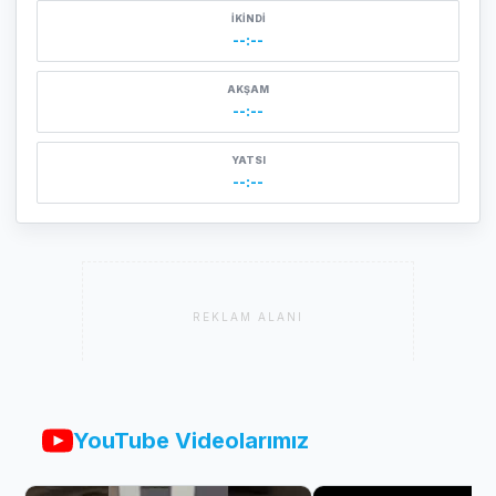
İKINDI
--:--
AKŞAM
--:--
YATSI
--:--
REKLAM ALANI
YouTube Videolarımız