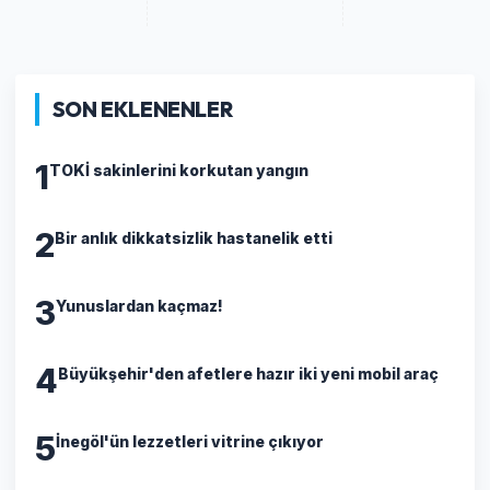
SON EKLENENLER
1
TOKİ sakinlerini korkutan yangın
2
Bir anlık dikkatsizlik hastanelik etti
3
Yunuslardan kaçmaz!
4
Büyükşehir'den afetlere hazır iki yeni mobil araç
5
İnegöl'ün lezzetleri vitrine çıkıyor