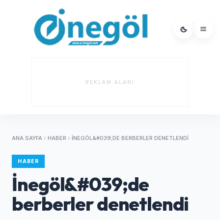
REKLAM ALANI
ANA SAYFA
HABER
İNEGÖL&#039;DE BERBERLER DENETLENDI
HABER
İnegöl&#039;de
berberler denetlendi