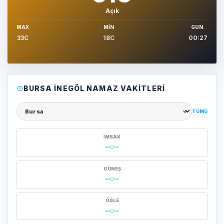
Açık
MAX
MIN
GUN.
33C
18C
00:27
BURSA İNEGÖL NAMAZ VAKITLERI
TÜMÜ
Şehir seçin
İMSAK
--:--
GÜNEŞ
--:--
ÖĞLE
--:--