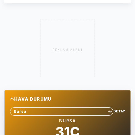
REKLAM ALANI
HAVA DURUMU
DETAY
Sehir sec
BURSA
31C