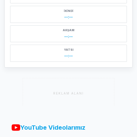
İKINDI
--:--
AKŞAM
--:--
YATSI
--:--
REKLAM ALANI
YouTube Videolarımız