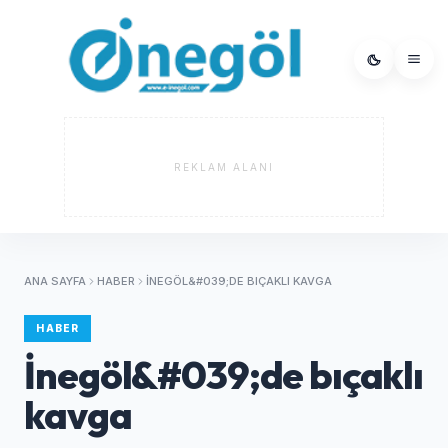
REKLAM ALANI
ANA SAYFA
HABER
İNEGÖL&#039;DE BIÇAKLI KAVGA
HABER
İnegöl&#039;de bıçaklı
kavga