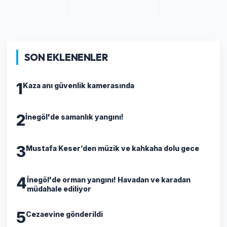
SON EKLENENLER
1
Kaza anı güvenlik kamerasında
2
İnegöl'de samanlık yangını!
3
Mustafa Keser’den müzik ve kahkaha dolu gece
4
İnegöl'de orman yangını! Havadan ve karadan
müdahale ediliyor
5
Cezaevine gönderildi