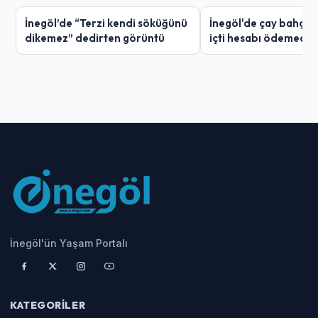
İnegöl’de “Terzi kendi söküğünü
İnegöl'de çay bahçes
dikemez” dedirten görüntü
içti hesabı ödemedi
İnegöl'ün Yaşam Portalı
KATEGORILER