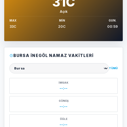
31C
Açık
MAX
MIN
GUN.
33C
20C
00:59
BURSA İNEGÖL NAMAZ VAKITLERI
TÜMÜ
Şehir seçin
İMSAK
--:--
GÜNEŞ
--:--
ÖĞLE
--:--