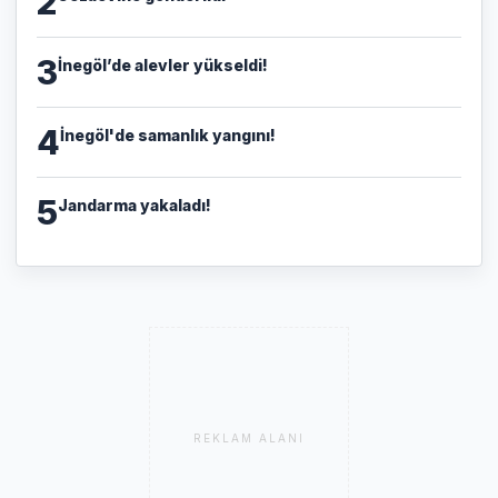
2
3
İnegöl’de alevler yükseldi!
4
İnegöl'de samanlık yangını!
5
Jandarma yakaladı!
REKLAM ALANI