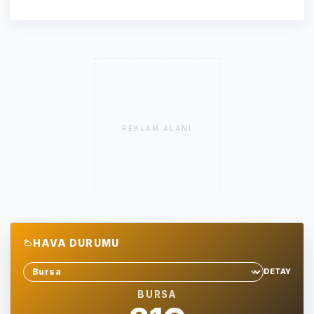
REKLAM ALANI
HAVA DURUMU
DETAY
Sehir sec
BURSA