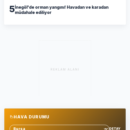
5
İnegöl'de orman yangını! Havadan ve karadan
müdahale ediliyor
REKLAM ALANI
HAVA DURUMU
DETAY