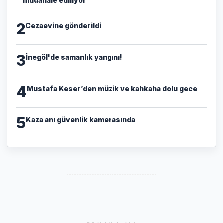
müdahale ediliyor
2
Cezaevine gönderildi
3
İnegöl'de samanlık yangını!
4
Mustafa Keser’den müzik ve kahkaha dolu gece
5
Kaza anı güvenlik kamerasında