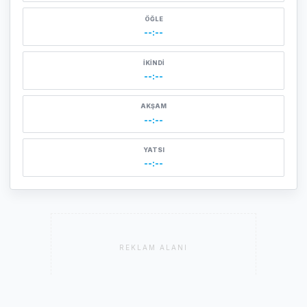
ÖĞLE
--:--
İKINDI
--:--
AKŞAM
--:--
YATSI
--:--
REKLAM ALANI