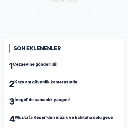
REKLAM ALANI
SON EKLENENLER
1
Cezaevine gönderildi!
2
Kaza anı güvenlik kamerasında
3
İnegöl'de samanlık yangını!
4
Mustafa Keser’den müzik ve kahkaha dolu gece