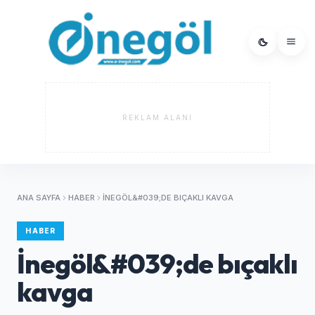
REKLAM ALANI
ANA SAYFA
HABER
İNEGÖL&#039;DE BIÇAKLI KAVGA
HABER
İnegöl&#039;de bıçaklı
kavga