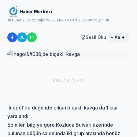
Haber Merkezi
18 OCAK 2025 23:06
|
GÜNCELLEME 4 KASIM 2025 00:31
|
1 DK
Sesli Oku
-
Aa
+
REKLAM ALANI
İnegöl'de düğünde çıkan bıçaklı kavga da 1 kişi
yaralandı.
Edinilen bilgiye göre Kozluca Bulvarı üzerinde
bulunan düğün salonunda iki grup arasında henüz