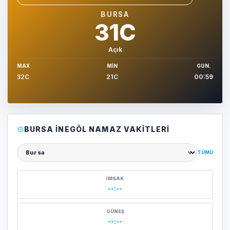
Sehir sec
BURSA
31C
Açık
MAX
MIN
GUN.
32C
21C
00:59
BURSA İNEGÖL NAMAZ VAKITLERI
TÜMÜ
Şehir seçin
İMSAK
--:--
GÜNEŞ
--:--