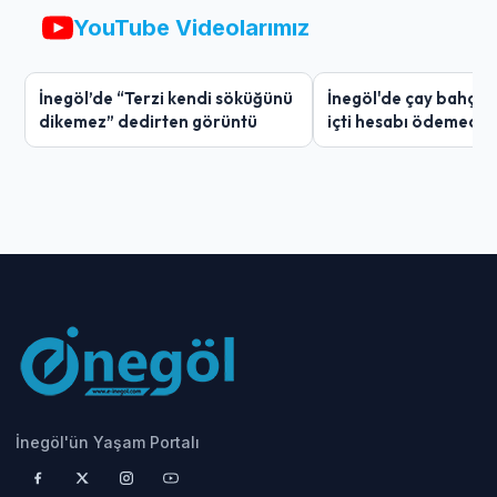
YouTube Videolarımız
İnegöl’de “Terzi kendi söküğünü
İnegöl'de çay bahçes
dikemez” dedirten görüntü
içti hesabı ödemedi
İnegöl'ün Yaşam Portalı