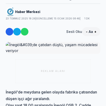
Haber Merkezi
23 TEMMUZ 2025 18:26
|
GÜNCELLEME 15 OCAK 2026 08:46
|
1 DK
Sesli Oku
-
Aa
+
REKLAM ALANI
İnegöl'de meydana gelen olayda fabrika çatısından
düşen işçi ağır yaralandı.
Olay saat 18.00 sıralarında İnegöl OSB 2. Cadde