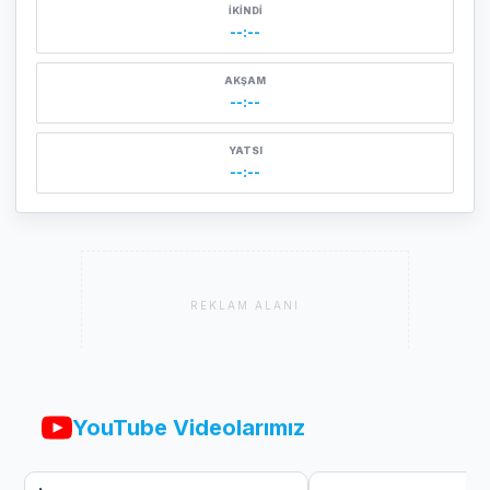
İKINDI
--:--
AKŞAM
--:--
YATSI
--:--
REKLAM ALANI
YouTube Videolarımız