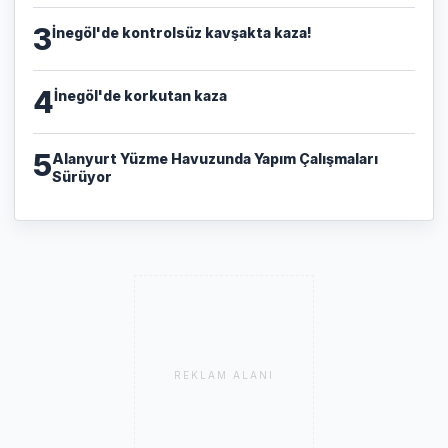
3
İnegöl'de kontrolsüz kavşakta kaza!
4
İnegöl'de korkutan kaza
5
Alanyurt Yüzme Havuzunda Yapım Çalışmaları
Sürüyor
REKLAM ALANI