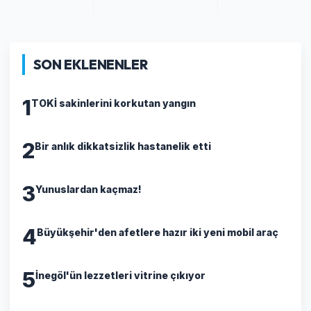
SON EKLENENLER
1
TOKİ sakinlerini korkutan yangın
2
Bir anlık dikkatsizlik hastanelik etti
3
Yunuslardan kaçmaz!
4
Büyükşehir'den afetlere hazır iki yeni mobil araç
5
İnegöl'ün lezzetleri vitrine çıkıyor