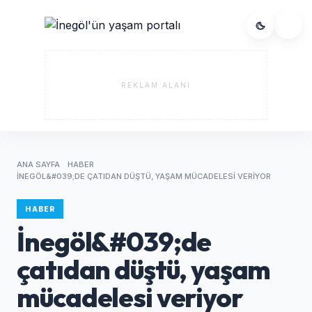
REKLAM ALANI
ANA SAYFA
HABER
İNEGÖL&#039;DE ÇATIDAN DÜŞTÜ, YAŞAM MÜCADELESI VERIYOR
HABER
İnegöl&#039;de
çatıdan düştü, yaşam
mücadelesi veriyor