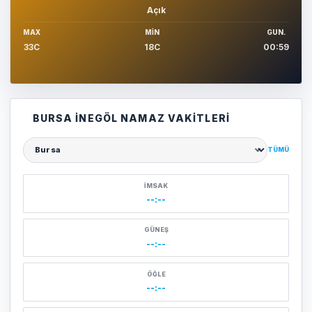
Açık
MAX
MIN
GUN.
33C
18C
00:59
BURSA İNEGÖL NAMAZ VAKITLERI
TÜMÜ
Şehir seçin
İMSAK
--:--
GÜNEŞ
--:--
ÖĞLE
--:--