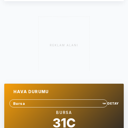
REKLAM ALANI
HAVA DURUMU
DETAY
Sehir sec
BURSA
31C