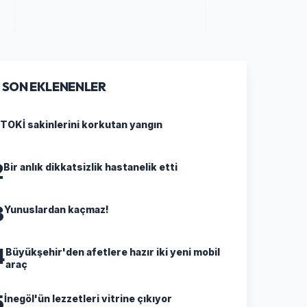
SON EKLENENLER
TOKİ sakinlerini korkutan yangın
2
Bir anlık dikkatsizlik hastanelik etti
3
Yunuslardan kaçmaz!
4
Büyükşehir'den afetlere hazır iki yeni mobil
araç
5
İnegöl'ün lezzetleri vitrine çıkıyor