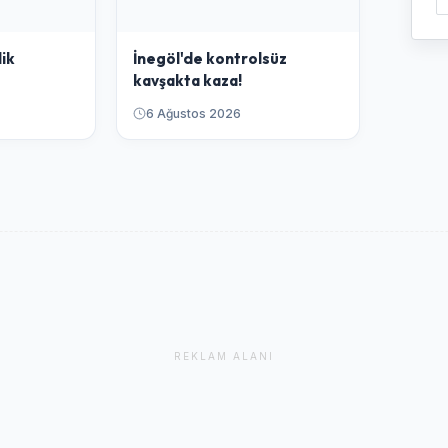
lik
İnegöl'de kontrolsüz
kavşakta kaza!
6 Ağustos 2026
REKLAM ALANI