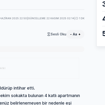
 HAZIRAN 2025 22:50
|
GÜNCELLEME 22 KASIM 2025 02:14
|
1 DK
Sesli Oku
-
Aa
+
ANI
dürüp intihar etti.
Hekim sokakta bulunan 4 katlı apartmanın
enüz belirlenemeyen bir nedenle eşi