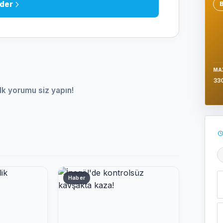
der
Se
MA
33
lk yorumu siz yapın!
Ş
Haber