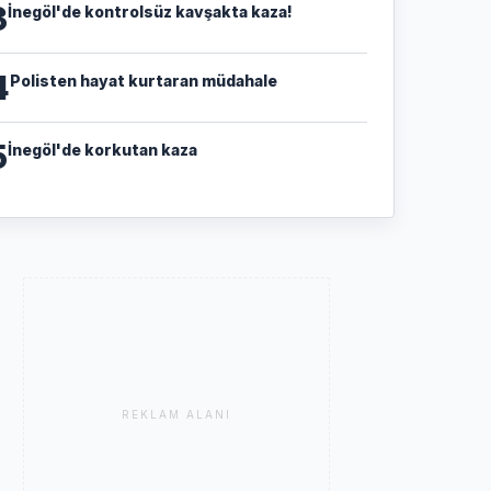
3
İnegöl'de kontrolsüz kavşakta kaza!
4
Polisten hayat kurtaran müdahale
5
İnegöl'de korkutan kaza
REKLAM ALANI