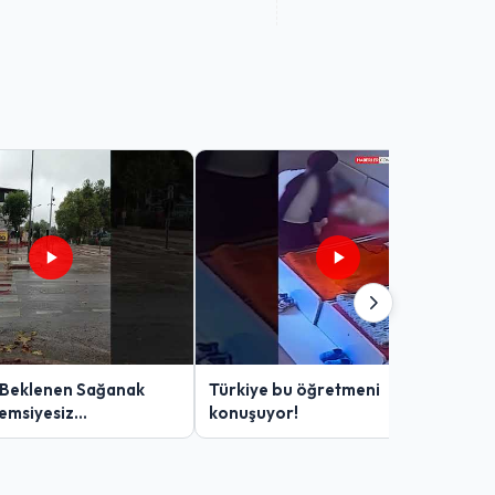
 Beklenen Sağanak
Türkiye bu öğretmeni
Şemsiyesiz
konuşuyor!
lar Zor Anlar Yaşadı