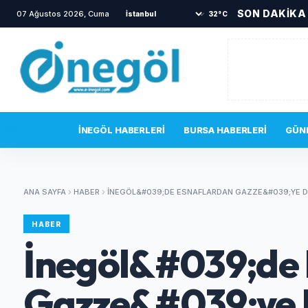
SON DAKİKA
07 Ağustos 2026, Cuma
•
TOKİ sakinlerini korkutan yangın
•
Bi
32°C
SON DAKIKA
İNEGÖL HABERLERI
BURSA HABERLERI
GÜN
ANA SAYFA
HABER
İNEGÖL&#039;DE ESNAFLARDAN GAZZE&#039;YE 
HABER
İnegöl&#039;de
Gazze&#039;ye 