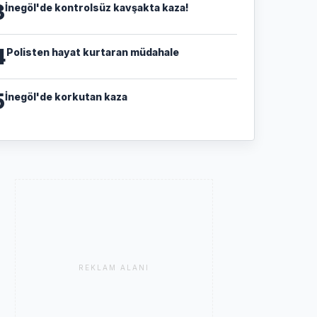
3
İnegöl'de kontrolsüz kavşakta kaza!
4
Polisten hayat kurtaran müdahale
5
İnegöl'de korkutan kaza
REKLAM ALANI