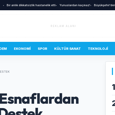
r anlık dikkatsizlik hastanelik etti
•
Yunuslardan kaçmaz!
•
Büyükşehir'den afetler
REKLAM ALANI
DEM
EKONOMI
SPOR
KÜLTÜR SANAT
TEKNOLOJI
DESTEK
 Esnaflardan
Destek