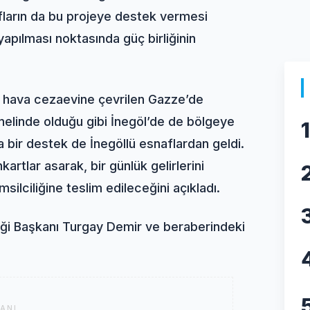
nafların da bu projeye destek vermesi
 yapılması noktasında güç birliğinin
ık hava cezaevine çevrilen Gazze’de
elinde olduğu gibi İnegöl’de de bölgeye
1
 bir destek de İnegöllü esnaflardan geldi.
artlar asarak, bir günlük gelirlerini
silciliğine teslim edileceğini açıkladı.
liği Başkanı Turgay Demir ve beraberindeki
ANI