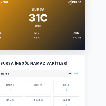
DETAY
hir sec
BURSA
31C
Açık
X
MIN
GUN.
C
18C
00:59
BURSA İNEGÖL NAMAZ VAKITLERI
TÜMÜ
ehir seçin
İMSAK
GÜNEŞ
ÖĞLE
--:--
--:--
--:--
İKINDI
AKŞAM
YATSI
--:--
--:--
--:--