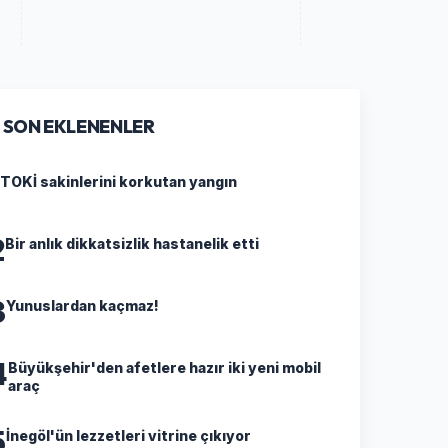
SON EKLENENLER
TOKİ sakinlerini korkutan yangın
2
Bir anlık dikkatsizlik hastanelik etti
3
Yunuslardan kaçmaz!
4
Büyükşehir'den afetlere hazır iki yeni mobil
araç
5
İnegöl'ün lezzetleri vitrine çıkıyor