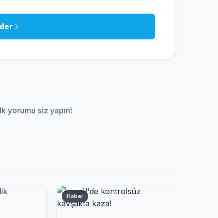
der
lk yorumu siz yapın!
Haber