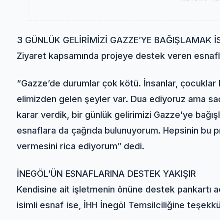
3 GÜNLÜK GELİRİMİZİ GAZZE’YE BAĞIŞLAMAK İ
Ziyaret kapsamında projeye destek veren esnaflar
“Gazze’de durumlar çok kötü. İnsanlar, çocuklar 
elimizden gelen şeyler var. Dua ediyoruz ama sa
karar verdik, bir günlük gelirimizi Gazze’ye bağışl
esnaflara da çağrıda bulunuyorum. Hepsinin bu p
vermesini rica ediyorum” dedi.
İNEGÖL’ÜN ESNAFLARINA DESTEK YAKIŞIR
Kendisine ait işletmenin önüne destek pankartı 
isimli esnaf ise, İHH İnegöl Temsilciliğine teşek