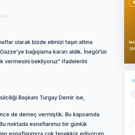
Se
ANI
flar olarak bizde elimizi taşın altına
MA
33
 Gazze’ye bağışlama kararı aldık. İnegöl’ün
k vermesini bekliyoruz” ifadelerini
Ş
ilciliği Başkanı Turgay Demir ise,
önce de demeç vermiştik. Bu kapsamda
 Bu noktada esnaflarımız bir günlük
. Ben esnaflarımıza çok teşekkür ediyorum.