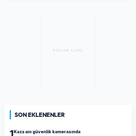
REKLAM ALANI
SON EKLENENLER
1
Kaza anı güvenlik kamerasında