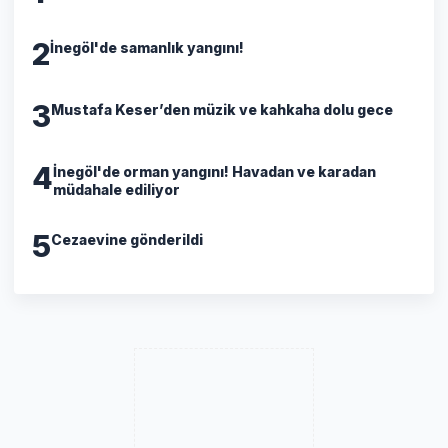
2
İnegöl'de samanlık yangını!
3
Mustafa Keser’den müzik ve kahkaha dolu gece
4
İnegöl'de orman yangını! Havadan ve karadan
müdahale ediliyor
5
Cezaevine gönderildi