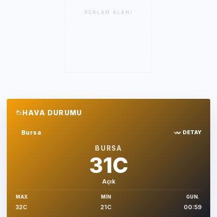
REKLAM ALANI
HAVA DURUMU
DETAY
Sehir sec
BURSA
31C
Açık
MAX
MIN
GUN.
32C
21C
00:59