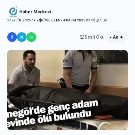
Haber Merkezi
17 EYLÜL 2025 17:21
|
GÜNCELLEME 4 KASIM 2025 01:12
|
1 DK
Sesli Oku
-
Aa
+