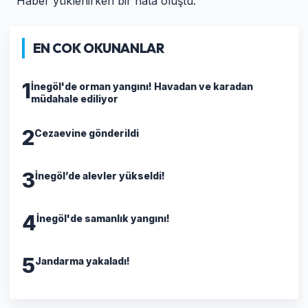
Haber yüklenirken bir hata oluştu.
EN COK OKUNANLAR
1
İnegöl'de orman yangını! Havadan ve karadan
müdahale ediliyor
2
Cezaevine gönderildi
3
İnegöl’de alevler yükseldi!
4
İnegöl'de samanlık yangını!
5
Jandarma yakaladı!