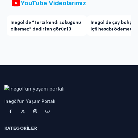
YouTube Videolarımız
İnegöl’de “Terzi kendi söküğünü
İnegöl'de çay bahçes
dikemez” dedirten görüntü
içti hesabı ödemedi
İnegöl'ün Yaşam Portalı
KATEGORILER