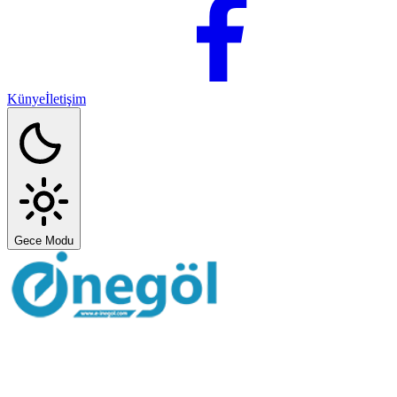
Künye
İletişim
Gece Modu