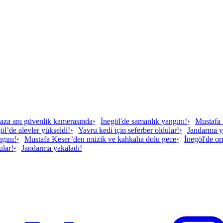
aza anı güvenlik kamerasında
•
İnegöl'de samanlık yangını!
•
Mustafa 
öl’de alevler yükseldi!
•
Yavru kedi için seferber oldular!
•
Jandarma y
ngını!
•
Mustafa Keser’den müzik ve kahkaha dolu gece
•
İnegöl'de o
ular!
•
Jandarma yakaladı!