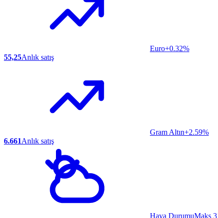
Euro
+0.32%
55,25
Anlık satış
Gram Altın
+2.59%
6.661
Anlık satış
Hava Durumu
Maks 3