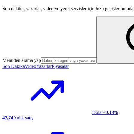
Son dakika, yazarlar, video ve yerel servisler için hızlı geçişler burada 
Menüden arama yap
Son Dakika
Video
Yazarlar
Piyasalar
Dolar
+0.18%
47,74
Anlık satış