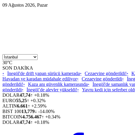
09 Ağustos 2026, Pazar
30°C
SON DAKİKA
•
İnegöl'de drift yapan sürücü kamerada
•
Cezaevine gönderildi!
•
K
Havadan ve karadan müdahale ediliyor
•
Cezaevine gönderildi
•
İneg
gönderildi!
•
Kaza anı güvenlik kamerasında
•
İnegöl'de samanlık ya
gönderildi
•
İnegöl’de alevler yükseldi!
•
Yavru kedi için seferber old
DOLAR
47,74
↑ +0.18%
EURO
55,25
↑ +0.32%
ALTIN
6.661
↑ +2.59%
BIST 100
13,779
↓ -14.00%
BITCOIN
4.756.467
↑ +0.34%
DOLAR
47,74
↑ +0.18%