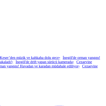
Keser’den müzik ve kahkaha dolu gece
•
İnegöl'de orman yangını!
akaladı!
•
İnegöl'de drift yapan sürücü kamerada
•
Cezaevine
rman yangını! Havadan ve karadan müdahale ediliyor
•
Cezaevine