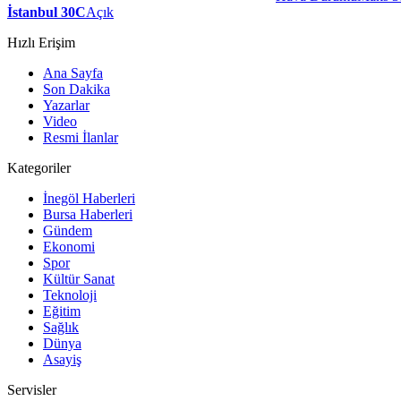
İstanbul 30C
Açık
Hızlı Erişim
Ana Sayfa
Son Dakika
Yazarlar
Video
Resmi İlanlar
Kategoriler
İnegöl Haberleri
Bursa Haberleri
Gündem
Ekonomi
Spor
Kültür Sanat
Teknoloji
Eğitim
Sağlık
Dünya
Asayiş
Servisler