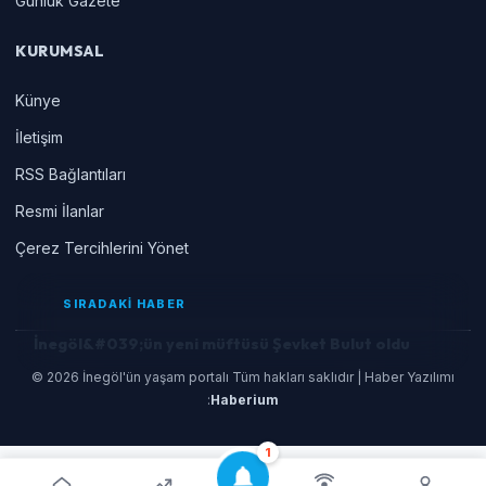
Gunluk Gazete
KURUMSAL
Künye
İletişim
RSS Bağlantıları
Resmi İlanlar
Çerez Tercihlerini Yönet
SIRADAKİ HABER
İnegöl&#039;ün yeni müftüsü Şevket Bulut oldu
© 2026 İnegöl'ün yaşam portalı Tüm hakları saklıdır | Haber Yazılımı
:
Haberium
1