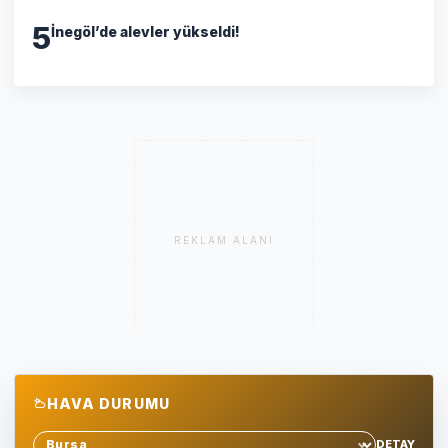
5
İnegöl’de alevler yükseldi!
REKLAM ALANI
HAVA DURUMU
DETAY