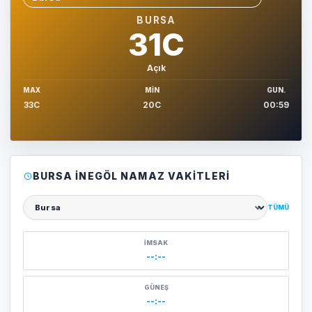
Sehir sec
BURSA
31C
Açık
MAX
MIN
GUN.
33C
20C
00:59
BURSA İNEGÖL NAMAZ VAKITLERI
TÜMÜ
Şehir seçin
İMSAK
--:--
GÜNEŞ
--:--