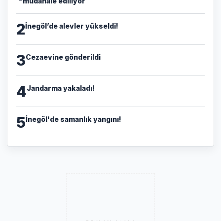
müdahale ediliyor
2
İnegöl’de alevler yükseldi!
3
Cezaevine gönderildi
4
Jandarma yakaladı!
5
İnegöl'de samanlık yangını!