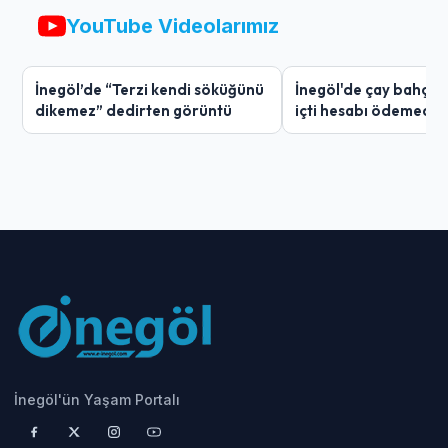
YouTube Videolarımız
İnegöl’de “Terzi kendi söküğünü
İnegöl'de çay bahçes
dikemez” dedirten görüntü
içti hesabı ödemedi
İnegöl'ün Yaşam Portalı