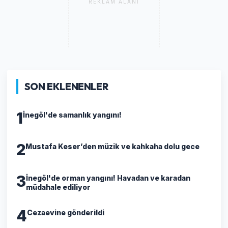
REKLAM ALANI
SON EKLENENLER
1
İnegöl'de samanlık yangını!
2
Mustafa Keser’den müzik ve kahkaha dolu gece
3
İnegöl'de orman yangını! Havadan ve karadan
müdahale ediliyor
4
Cezaevine gönderildi