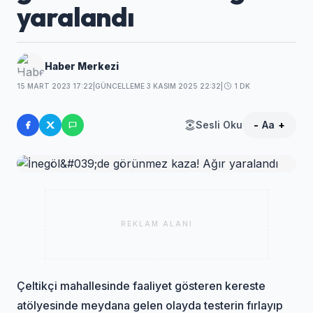
yaralandı
Haber Merkezi
15 MART 2023 17:22
|
GÜNCELLEME 3 KASIM 2025 22:32
|
1 DK
Sesli Oku
-
Aa
+
REKLAM ALANI
Çeltikçi mahallesinde faaliyet gösteren kereste
atölyesinde meydana gelen olayda testerin fırlayıp