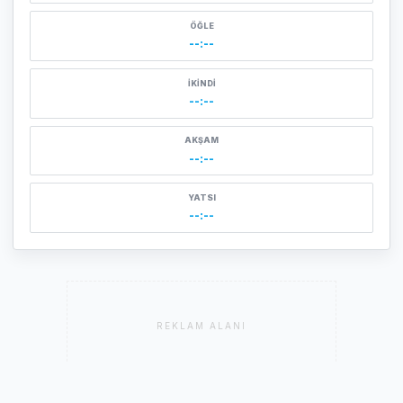
ÖĞLE
--:--
İKINDI
--:--
AKŞAM
--:--
YATSI
--:--
REKLAM ALANI