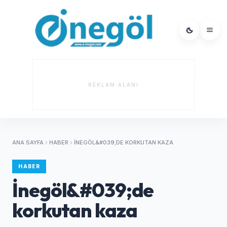
REKLAM ALANI
ANA SAYFA
HABER
İNEGÖL&#039;DE KORKUTAN KAZA
HABER
İnegöl&#039;de
korkutan kaza