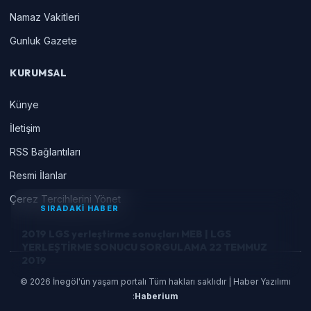
Namaz Vakitleri
Gunluk Gazete
KURUMSAL
Künye
İletişim
RSS Bağlantıları
Resmi İlanlar
Çerez Tercihlerini Yönet
SIRADAKİ HABER
2019 LGS yerleştirme sonuçları MEB | LGS
YERLEŞTİRME SONUCU SORGULAMA 22 TEMMUZ
2019
© 2026 İnegöl'ün yaşam portalı Tüm hakları saklıdır | Haber Yazılımı
:
Haberium