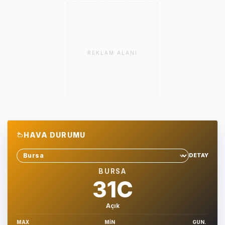
REKLAM ALANI
HAVA DURUMU
DETAY
Sehir sec
BURSA
31C
Açık
MAX
MIN
GUN.