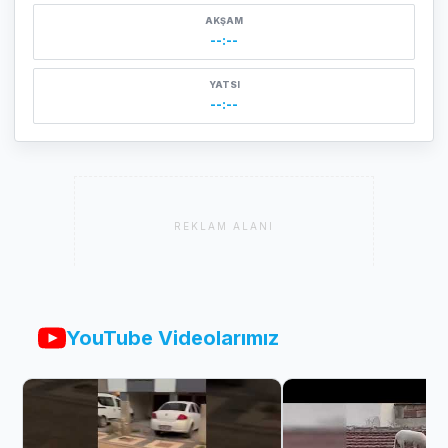
AKŞAM
--:--
YATSI
--:--
REKLAM ALANI
YouTube Videolarımız