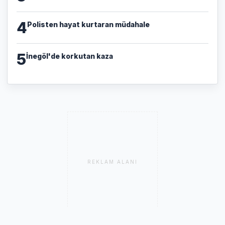
4
Polisten hayat kurtaran müdahale
5
İnegöl'de korkutan kaza
REKLAM ALANI