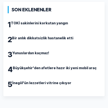
SON EKLENENLER
1
TOKİ sakinlerini korkutan yangın
2
Bir anlık dikkatsizlik hastanelik etti
3
Yunuslardan kaçmaz!
4
Büyükşehir'den afetlere hazır iki yeni mobil araç
5
İnegöl'ün lezzetleri vitrine çıkıyor