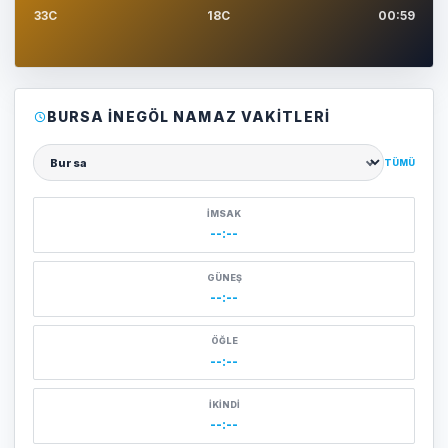
33C
18C
00:59
BURSA İNEGÖL NAMAZ VAKITLERI
TÜMÜ
Şehir seçin
İMSAK
--:--
GÜNEŞ
--:--
ÖĞLE
--:--
İKINDI
--:--