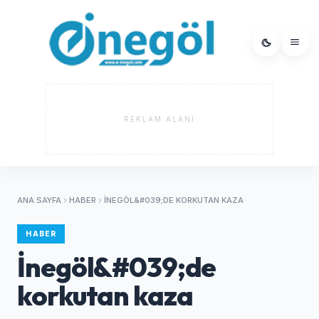
REKLAM ALANI
ANA SAYFA
HABER
İNEGÖL&#039;DE KORKUTAN KAZA
HABER
İnegöl&#039;de
korkutan kaza