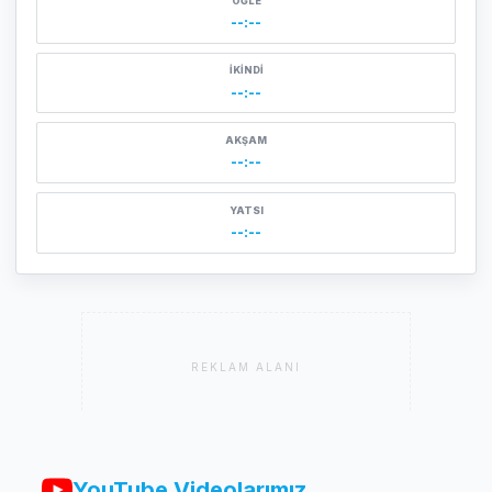
ÖĞLE
--:--
İKINDI
--:--
AKŞAM
--:--
YATSI
--:--
REKLAM ALANI
YouTube Videolarımız