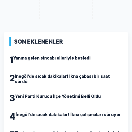
SON EKLENENLER
1
Yanına gelen sincabı elleriyle besledi
2
İnegöl’de sıcak dakikalar! İkna çabası bir saat
sürdü
3
Yeni Parti Kurucu İlçe Yönetimi Belli Oldu
4
İnegöl'de sıcak dakikalar! İkna çalışmaları sürüyor