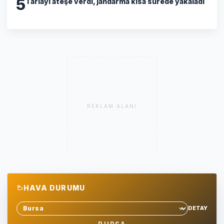
5
Tarlayı ateşe verdi, jandarma kısa sürede yakaladı
REKLAM ALANI
HAVA DURUMU
DETAY
Sehir sec