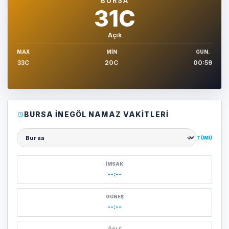
BURSA
31C
Açık
MAX
MIN
GUN.
33C
20C
00:59
BURSA İNEGÖL NAMAZ VAKITLERI
TÜMÜ
Şehir seçin
İMSAK
--:--
GÜNEŞ
--:--