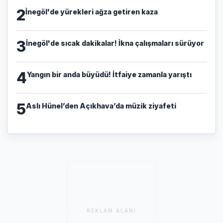
2
İnegöl'de yürekleri ağza getiren kaza
3
İnegöl'de sıcak dakikalar! İkna çalışmaları sürüyor
4
Yangın bir anda büyüdü! İtfaiye zamanla yarıştı
5
Aslı Hünel’den Açıkhava’da müzik ziyafeti
REKLAM ALANI