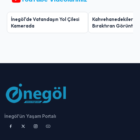
İnegöl'de Vatandaşın Yol Çilesi
Kahvehanedekiler O
Kamerada
Bıraktıran Görüntü!
İnegöl'ün Yaşam Portalı