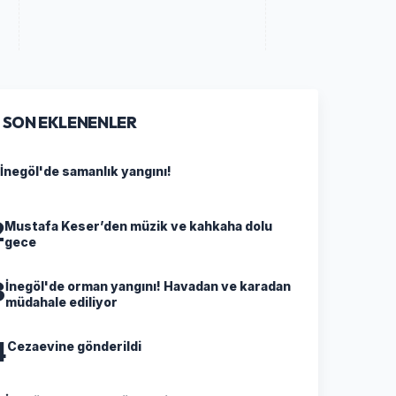
SON EKLENENLER
İnegöl'de samanlık yangını!
2
Mustafa Keser’den müzik ve kahkaha dolu
gece
3
İnegöl'de orman yangını! Havadan ve karadan
müdahale ediliyor
4
Cezaevine gönderildi