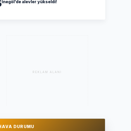
5
İnegöl’de alevler yükseldi!
REKLAM ALANI
HAVA DURUMU