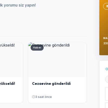
lk yorumu siz yapın!
Se
MA
33
Haber
Ş
yükseldi!
Cezaevine gönderildi
3 saat önce