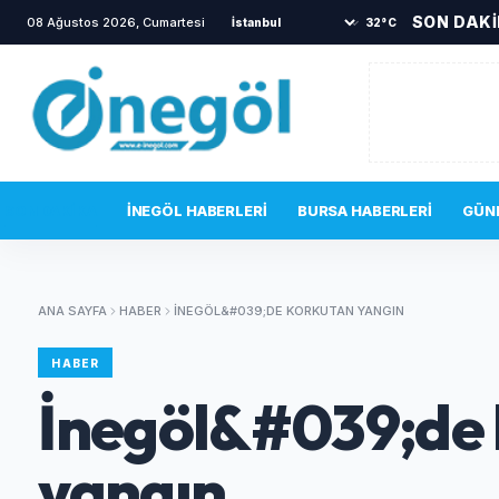
SON DAK
08 Ağustos 2026, Cumartesi
•
İnegöl'de samanlık yangını!
•
32°C
SON DAKIKA
İNEGÖL HABERLERI
BURSA HABERLERI
GÜN
ANA SAYFA
HABER
İNEGÖL&#039;DE KORKUTAN YANGIN
HABER
İnegöl&#039;de
yangın