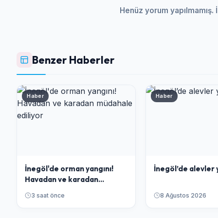
Henüz yorum yapılmamış. İ
Benzer Haberler
Haber
Haber
İnegöl'de orman yangını!
İnegöl’de alevler 
Havadan ve karadan
müdahale ediliyor
3 saat önce
8 Ağustos 2026