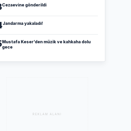
3
Cezaevine gönderildi
4
Jandarma yakaladı!
5
Mustafa Keser’den müzik ve kahkaha dolu
gece
REKLAM ALANI