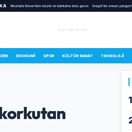
İKA
Mustafa Keser’den müzik ve kahkaha dolu gece
•
İnegöl'de orman yangını! Hav
REKLAM ALANI
DEM
EKONOMI
SPOR
KÜLTÜR SANAT
TEKNOLOJI
 korkutan