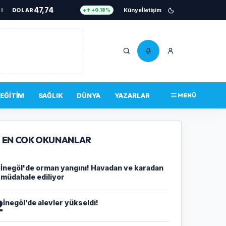
47,74
adan ve karadan müdahale ediliyor
DOLAR
•
Cezaevine gönderildi
Künye
İletişim
•
İnegöl’de alevler yük
↑ +0.18%
55,25
EURO
↑ +0.32%
6.661
ALTIN
↑ +2.59%
13,779
BIST 100
↓ -14.00%
4.756.467
BITCOIN
↑ +0.34%
EĞITIM
SAĞLIK
DÜNYA
YAZARLAR
MENÜ
47,74
DOLAR
↑ +0.18%
EN COK OKUNANLAR
1
İnegöl'de orman yangını! Havadan ve karadan
müdahale ediliyor
2
İnegöl’de alevler yükseldi!