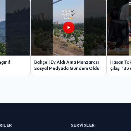
gını!
Bahçeli Ev Aldı Ama Manzarası
Hasan Tok
Sosyal Medyada Gündem Oldu
çıkış: “Bu 
RILER
SERVISLER