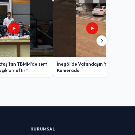
taş’tan TBMM’de sert
İnegöl'de Vatandaşın Yol Çilesi
açık bir aftır”
Kamerada
KURUMSAL