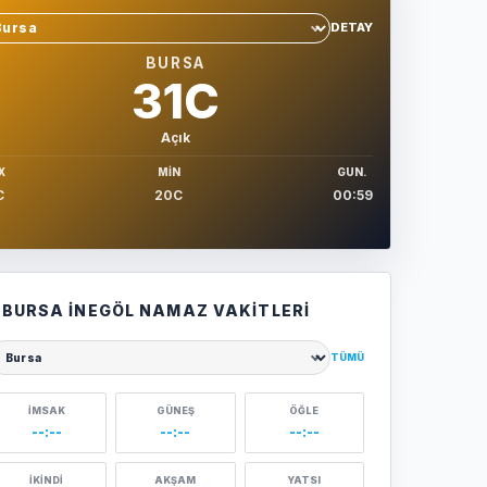
DETAY
hir sec
BURSA
31C
Açık
X
MIN
GUN.
C
20C
00:59
BURSA İNEGÖL NAMAZ VAKITLERI
TÜMÜ
ehir seçin
İMSAK
GÜNEŞ
ÖĞLE
--:--
--:--
--:--
İKINDI
AKŞAM
YATSI