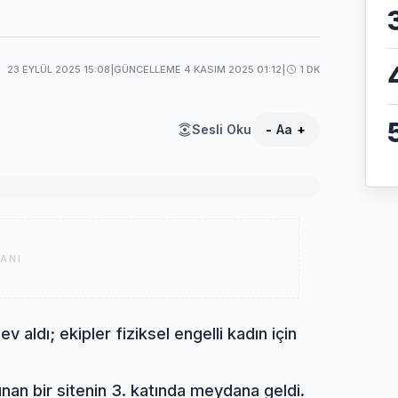
23 EYLÜL 2025 15:08
|
GÜNCELLEME 4 KASIM 2025 01:12
|
1 DK
Sesli Oku
-
Aa
+
ANI
 aldı; ekipler fiziksel engelli kadın için
nan bir sitenin 3. katında meydana geldi.