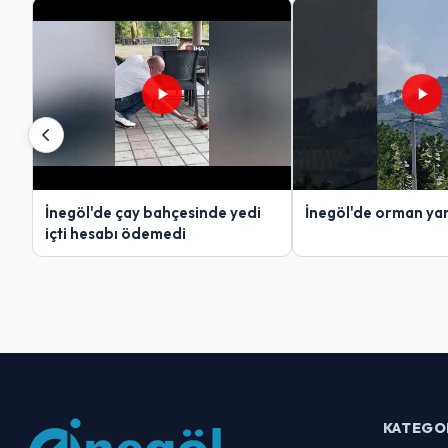
İnegöl'de çay bahçesinde yedi
İnegöl'de orman yan
içti hesabı ödemedi
KATEGO