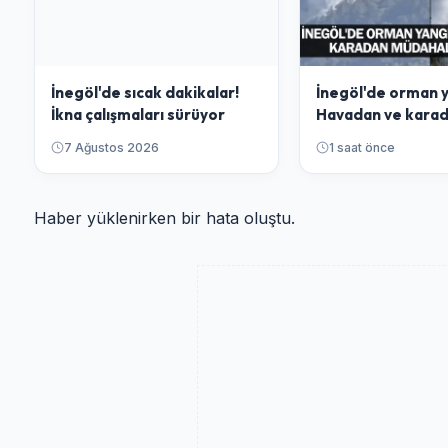
İnegöl'de sıcak dakikalar!
İnegöl'de orman y
İkna çalışmaları sürüyor
Havadan ve kara
müdahale ediliyo
7 Ağustos 2026
1 saat önce
Haber yüklenirken bir hata oluştu.