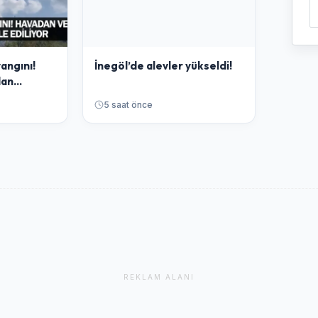
angını!
İnegöl’de alevler yükseldi!
dan
r
5 saat önce
REKLAM ALANI