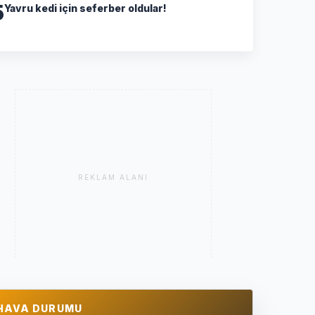
5
Yavru kedi için seferber oldular!
REKLAM ALANI
HAVA DURUMU