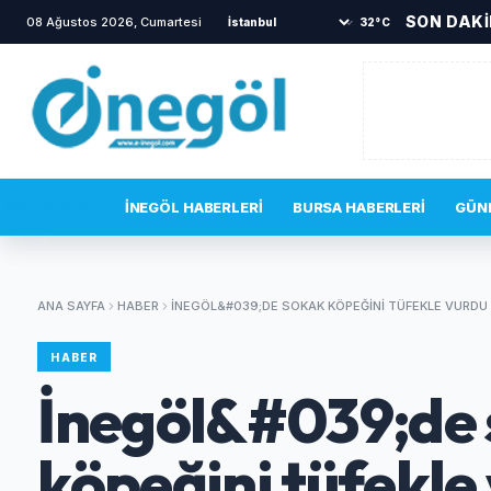
SON DAK
08 Ağustos 2026, Cumartesi
•
Mustafa Keser’den müzik ve 
32°C
SON DAKIKA
İNEGÖL HABERLERI
BURSA HABERLERI
GÜN
ANA SAYFA
HABER
İNEGÖL&#039;DE SOKAK KÖPEĞINI TÜFEKLE VURDU
HABER
İnegöl&#039;de
köpeğini tüfekle