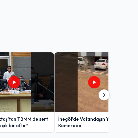
taş’tan TBMM’de sert
İnegöl'de Vatandaşın Yol Çilesi
açık bir aftır”
Kamerada