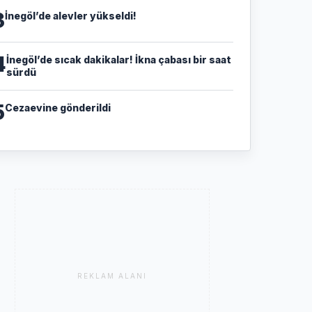
3
İnegöl’de alevler yükseldi!
4
İnegöl’de sıcak dakikalar! İkna çabası bir saat
sürdü
5
Cezaevine gönderildi
REKLAM ALANI