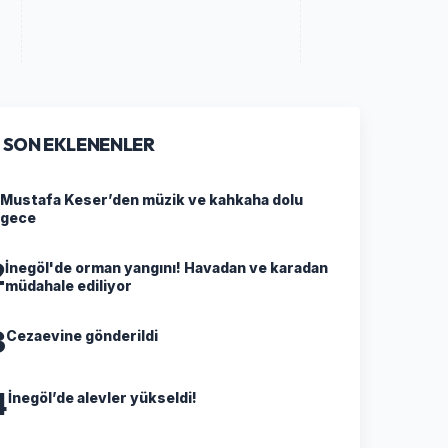
SON EKLENENLER
Mustafa Keser’den müzik ve kahkaha dolu
gece
2
İnegöl'de orman yangını! Havadan ve karadan
müdahale ediliyor
3
Cezaevine gönderildi
4
İnegöl’de alevler yükseldi!