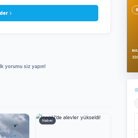
Se
der
MA
33
lk yorumu siz yapın!
Ş
Haber