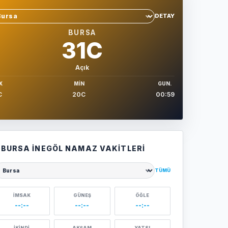
DETAY
hir sec
BURSA
31C
Açık
X
MIN
GUN.
C
20C
00:59
BURSA İNEGÖL NAMAZ VAKITLERI
TÜMÜ
ehir seçin
İMSAK
GÜNEŞ
ÖĞLE
--:--
--:--
--:--
İKINDI
AKŞAM
YATSI