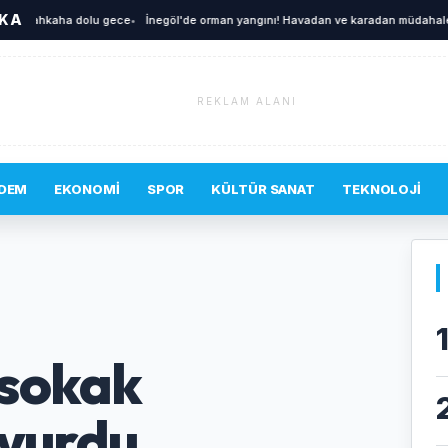
İKA
kahkaha dolu gece
•
İnegöl'de orman yangını! Havadan ve karadan müdahale edili
REKLAM ALANI
DEM
EKONOMI
SPOR
KÜLTÜR SANAT
TEKNOLOJI
 sokak
 vurdu