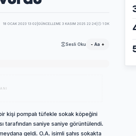
18 OCAK 2023 13:02
|
GÜNCELLEME 3 KASIM 2025 22:24
|
1 DK
Sesli Oku
-
Aa
+
ANI
ir kişi pompalı tüfekle sokak köpeğini
sı tarafından saniye saniye görüntülendi.
eydana geldi. O.A. isimli şahıs sokakta