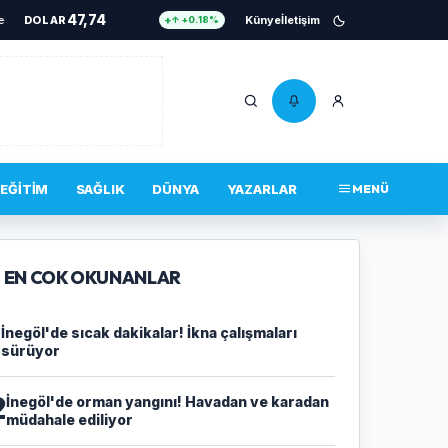
47,74
yor
•
DOLAR
Cezaevine gönderildi
•
İnegöl’de alevler yükseldi!
Künye
İletişim
•
Yavru kedi için seferber
↑ +0.18%
55,25
EURO
↑ +0.32%
6.661
ALTIN
↑ +2.59%
13,779
BIST 100
↓ -14.00%
4.756.467
BITCOIN
↑ +0.34%
EĞITIM
SAĞLIK
DÜNYA
YAZARLAR
MENÜ
47,74
DOLAR
↑ +0.18%
EN COK OKUNANLAR
1
İnegöl'de sıcak dakikalar! İkna çalışmaları
sürüyor
2
İnegöl'de orman yangını! Havadan ve karadan
müdahale ediliyor