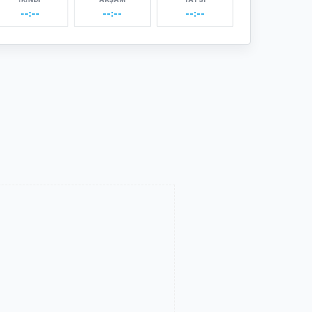
--:--
--:--
--:--