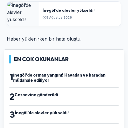
İnegöl’de alevler yükseldi!
8 Ağustos 2026
Haber yüklenirken bir hata oluştu.
EN COK OKUNANLAR
1
İnegöl'de orman yangını! Havadan ve karadan
müdahale ediliyor
2
Cezaevine gönderildi
3
İnegöl’de alevler yükseldi!