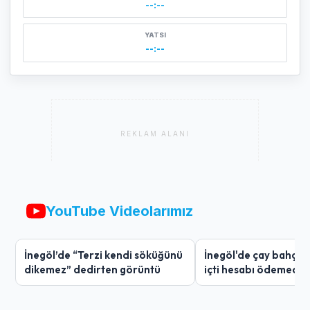
--:--
YATSI
--:--
REKLAM ALANI
YouTube Videolarımız
İnegöl’de “Terzi kendi söküğünü
İnegöl'de çay bahçes
dikemez” dedirten görüntü
içti hesabı ödemedi