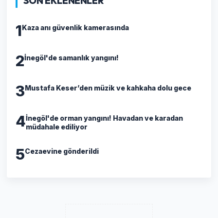
SON EKLENENLER
1
Kaza anı güvenlik kamerasında
2
İnegöl'de samanlık yangını!
3
Mustafa Keser’den müzik ve kahkaha dolu gece
4
İnegöl'de orman yangını! Havadan ve karadan
müdahale ediliyor
5
Cezaevine gönderildi