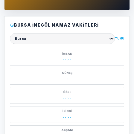
BURSA İNEGÖL NAMAZ VAKITLERI
TÜMÜ
Şehir seçin
İMSAK
--:--
GÜNEŞ
--:--
ÖĞLE
--:--
İKINDI
--:--
AKŞAM