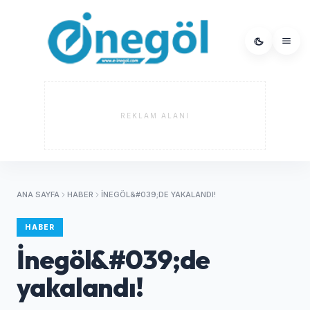
REKLAM ALANI
ANA SAYFA
HABER
İNEGÖL&#039;DE YAKALANDI!
HABER
İnegöl&#039;de
yakalandı!