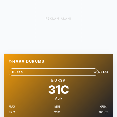
REKLAM ALANI
HAVA DURUMU
DETAY
Sehir sec
BURSA
31C
Açık
MAX
MIN
GUN.
32C
21C
00:59