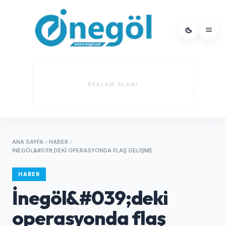
REKLAM ALANI
ANA SAYFA
HABER
İNEGÖL&#039;DEKI OPERASYONDA FLAŞ GELIŞME
HABER
İnegöl&#039;deki
operasyonda flaş