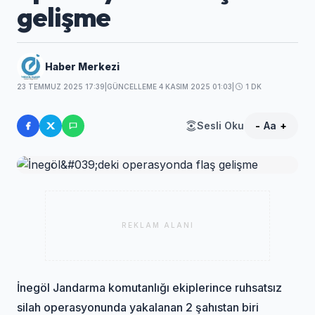
gelişme
Haber Merkezi
23 TEMMUZ 2025 17:39
|
GÜNCELLEME 4 KASIM 2025 01:03
|
1 DK
Sesli Oku
-
Aa
+
REKLAM ALANI
İnegöl Jandarma komutanlığı ekiplerince ruhsatsız
silah operasyonunda yakalanan 2 şahıstan biri