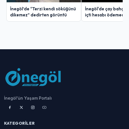
İnegöl’de “Terzi kendi söküğünü
İnegöl'de çay bahçes
dikemez” dedirten görüntü
içti hesabı ödemedi
İnegöl'ün Yaşam Portalı
KATEGORILER