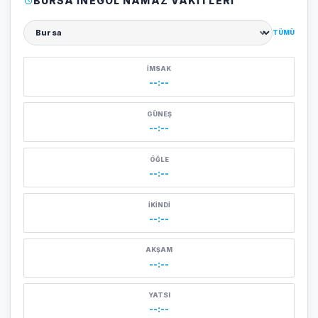
BURSA İNEGÖL NAMAZ VAKITLERI
TÜMÜ
Şehir seçin
İMSAK
--:--
GÜNEŞ
--:--
ÖĞLE
--:--
İKINDI
--:--
AKŞAM
--:--
YATSI
--:--