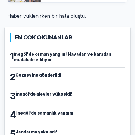
Haber yüklenirken bir hata oluştu.
EN COK OKUNANLAR
1
İnegöl'de orman yangını! Havadan ve karadan
müdahale ediliyor
2
Cezaevine gönderildi
3
İnegöl’de alevler yükseldi!
4
İnegöl'de samanlık yangını!
5
Jandarma yakaladı!