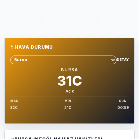
HAVA DURUMU
DETAY
Sehir sec
BURSA
31C
Açık
MAX
MIN
GUN.
32C
21C
00:59