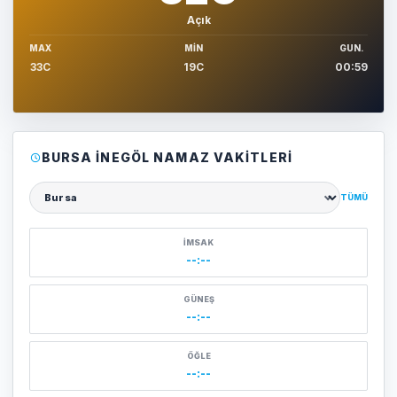
Açık
MAX
MIN
GUN.
33C
19C
00:59
BURSA İNEGÖL NAMAZ VAKITLERI
TÜMÜ
Şehir seçin
İMSAK
--:--
GÜNEŞ
--:--
ÖĞLE
--:--