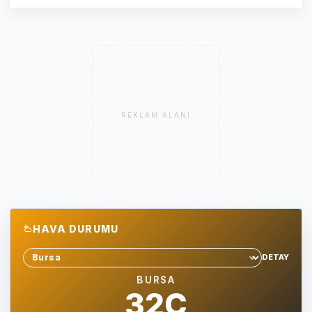
REKLAM ALANI
HAVA DURUMU
DETAY
Sehir sec
BURSA
32C