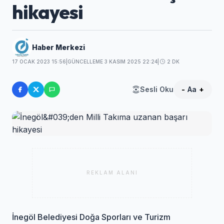
hikayesi
Haber Merkezi
17 OCAK 2023 15:56
|
GÜNCELLEME 3 KASIM 2025 22:24
|
2 DK
Sesli Oku
-
Aa
+
REKLAM ALANI
İnegöl Belediyesi Doğa Sporları ve Turizm