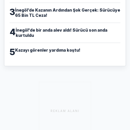
3
​İnegöl’de Kazanın Ardından Şok Gerçek: Sürücüye
65 Bin TL Ceza!
4
İnegöl'de bir anda alev aldı! Sürücü son anda
kurtuldu
5
Kazayı görenler yardıma koştu!
REKLAM ALANI