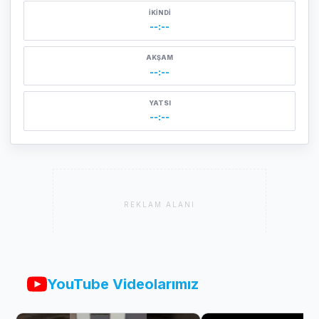
İKINDI
--:--
AKŞAM
--:--
YATSI
--:--
REKLAM ALANI
YouTube Videolarımız