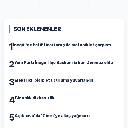
SON EKLENENLER
1
İnegöl'de hafif ticari araç ile motosiklet çarpıştı
2
Yeni Parti İnegöl İlçe Başkanı Erkan Dönmez oldu
3
Elektrikli bisiklet uçuruma yuvarlandı!
4
Bir anlık dikkasizlik ...
5
Açıkhava'da 'Cimri'ye alkış yağmuru