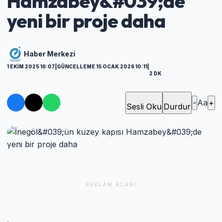
Hamzabey&#039;de
yeni bir proje daha
Haber Merkezi
1 EKIM 2025 16:07
|
GÜNCELLEME 15 OCAK 2026 10:11
|
2 DK
-
Aa
+
Sesli Oku
Durdur
REKLAM ALANI