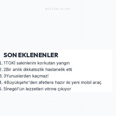
REKLAM ALANI
SON EKLENENLER
1
TOKİ sakinlerini korkutan yangın
2
Bir anlık dikkatsizlik hastanelik etti
3
Yunuslardan kaçmaz!
4
Büyükşehir'den afetlere hazır iki yeni mobil araç
5
İnegöl'ün lezzetleri vitrine çıkıyor