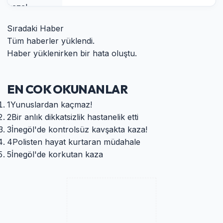
Sıradaki Haber
Tüm haberler yüklendi.
Haber yüklenirken bir hata oluştu.
EN COK OKUNANLAR
1
Yunuslardan kaçmaz!
2
Bir anlık dikkatsizlik hastanelik etti
3
İnegöl'de kontrolsüz kavşakta kaza!
4
Polisten hayat kurtaran müdahale
5
İnegöl'de korkutan kaza