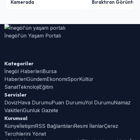
Kamerada
Bıraktıran Görüntü!
İnegöl'ün Yaşam Portalı
Kategoriler
İnegöl Haberleri
Bursa
Haberleri
Gündem
Ekonomi
Spor
Kültür
Sanat
Teknoloji
Eğitim
Servisler
Doviz
Hava Durumu
Puan Durumu
Yol Durumu
Namaz
Vakitleri
Gunluk Gazete
Kurumsal
Künye
İletişim
RSS Bağlantıları
Resmi İlanlar
Çerez
Tercihlerini Yönet