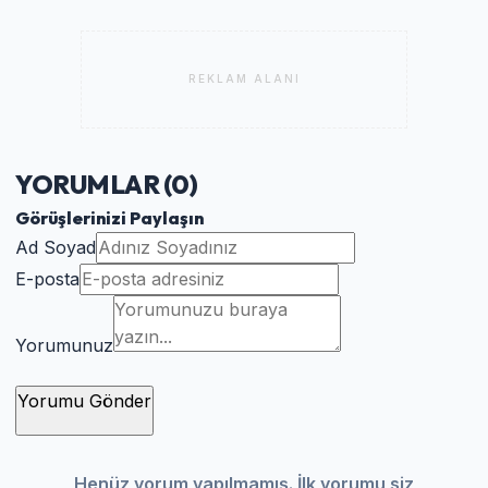
REKLAM ALANI
YORUMLAR (
0
)
Görüşlerinizi Paylaşın
Ad Soyad
E-posta
Yorumunuz
Yorumu Gönder
Henüz yorum yapılmamış. İlk yorumu siz