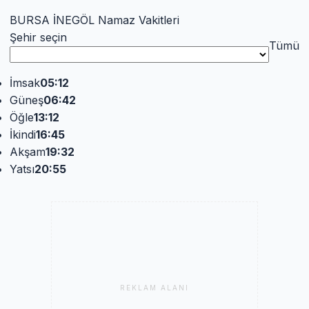
BURSA İNEGÖL Namaz Vakitleri
Şehir seçin
Tümü
İmsak
05:12
Güneş
06:42
Öğle
13:12
İkindi
16:45
Akşam
19:32
Yatsı
20:55
REKLAM ALANI