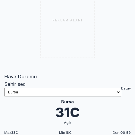
REKLAM ALANI
Hava Durumu
Sehir sec
Detay
Bursa
31C
Açık
Max
33C
Min
18C
Gun.
00:59