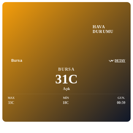
HAVA
DURUMU
DETAY
Sehir sec
BURSA
31C
Açık
MAX
MIN
GUN.
33C
18C
00:59