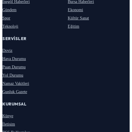
İnegöl Haberleri
Bursa Haberleri
Gündem
Ekonomi
Spor
Kültür Sanat
Teknoloji
Eğitim
SERVISLER
Doviz
Hava Durumu
Puan Durumu
Yol Durumu
Namaz Vakitleri
Gunluk Gazete
KURUMSAL
Künye
İletişim