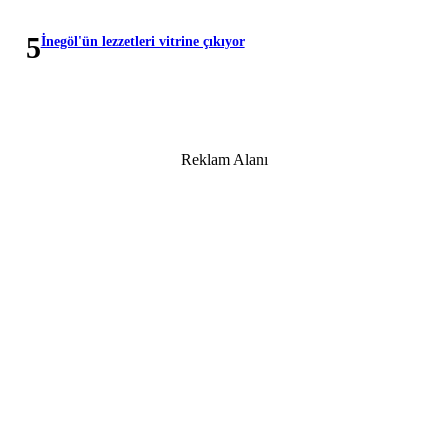
5
İnegöl'ün lezzetleri vitrine çıkıyor
Reklam Alanı