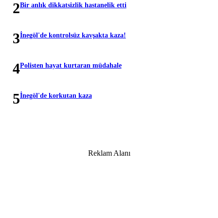
2
Bir anlık dikkatsizlik hastanelik etti
3
İnegöl'de kontrolsüz kavşakta kaza!
4
Polisten hayat kurtaran müdahale
5
İnegöl'de korkutan kaza
Reklam Alanı