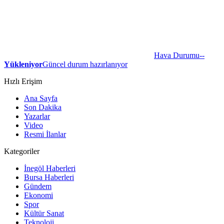
Hava Durumu
--
Yükleniyor
Güncel durum hazırlanıyor
Hızlı Erişim
Ana Sayfa
Son Dakika
Yazarlar
Video
Resmi İlanlar
Kategoriler
İnegöl Haberleri
Bursa Haberleri
Gündem
Ekonomi
Spor
Kültür Sanat
Teknoloji