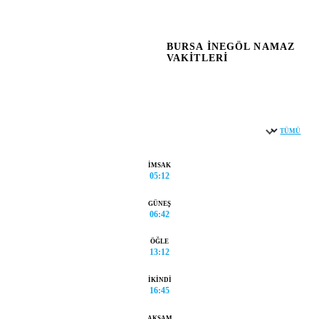
BURSA İNEGÖL NAMAZ
VAKITLERI
TÜMÜ
Şehir seçin
İMSAK
05:12
GÜNEŞ
06:42
ÖĞLE
13:12
İKINDI
16:45
AKŞAM