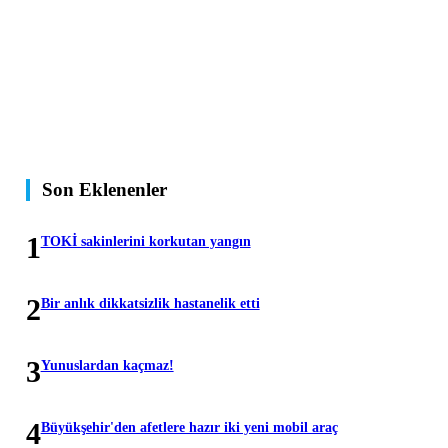
Son Eklenenler
1
TOKİ sakinlerini korkutan yangın
2
Bir anlık dikkatsizlik hastanelik etti
3
Yunuslardan kaçmaz!
4
Büyükşehir'den afetlere hazır iki yeni mobil araç