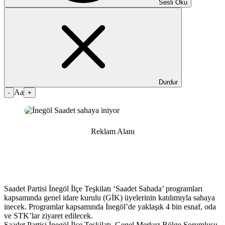
Sesli Oku
Durdur
Aa
-
+
Reklam Alanı
Saadet Partisi İnegöl İlçe Teşkilatı ‘Saadet Sahada’ programları
kapsamında genel idare kurulu (GİK) üyelerinin katılımıyla sahaya
inecek. Programlar kapsamında İnegöl’de yaklaşık 4 bin esnaf, oda
ve STK’lar ziyaret edilecek.
Saadet Partisi İnegöl İlçe Teşkilatı, Genel Merkez Bölge Sorumlusu