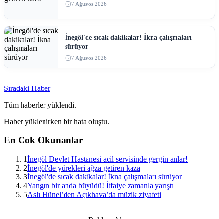
7 Ağustos 2026
İnegöl'de sıcak dakikalar! İkna çalışmaları
sürüyor
7 Ağustos 2026
Sıradaki Haber
Tüm haberler yüklendi.
Haber yüklenirken bir hata oluştu.
En Cok Okunanlar
1
İnegöl Devlet Hastanesi acil servisinde gergin anlar!
2
İnegöl'de yürekleri ağza getiren kaza
3
İnegöl'de sıcak dakikalar! İkna çalışmaları sürüyor
4
Yangın bir anda büyüdü! İtfaiye zamanla yarıştı
5
Aslı Hünel’den Açıkhava’da müzik ziyafeti