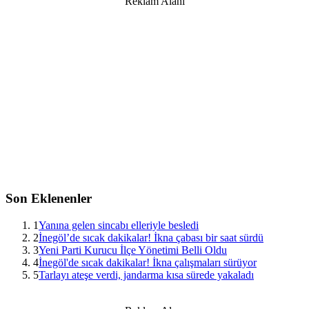
Reklam Alanı
Son Eklenenler
1
Yanına gelen sincabı elleriyle besledi
2
İnegöl’de sıcak dakikalar! İkna çabası bir saat sürdü
3
Yeni Parti Kurucu İlçe Yönetimi Belli Oldu
4
İnegöl'de sıcak dakikalar! İkna çalışmaları sürüyor
5
Tarlayı ateşe verdi, jandarma kısa sürede yakaladı