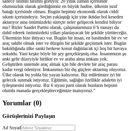
sadece olumlu tarafını görüyor. 20 yıllık zaman içerisinde
olumsuzluk olarak gördüğümüz en büyük hadise, ülkenin israf
batağı içerisinde olması. Bugün hepimiz ekonomik olarak ciddi
sıkıntı içerisindeyiz. Seçim yaklaştığı için yine iktidar bol keseden
aktarıyor ama önümüzdeki süreçte neler gelişecek kendisi biliyor
mu? Bizler Saadet Partisi olarak, çalışmalarımıza 6’lı masayı da
dahil ederek önümüzdeki yılları planlayacak bir şekilde yürüteceğiz.
Ülkemizin bize ihtiyacı var. Bugün bir insan, en basitinden bir ev ve
araç sahibi olmak ister ve düzgün bir şekilde geçinmek ister. Bugün
bakıldığında ülke sanki herkese konut dağıtılacak içi boş bir havaya
sokuldu. Yani keşke böyle bir şey gerçekleşmiş olsa. İnsanımızın şu
anki gelir düzeyiyle birlikte ev ve araba alma imkanı yok.
Geliştirilen sistemde araç almak için bile devlete bir araç parası
kadar vergi ödeniyor. İmkanımızı biz dış güçlere aktarmış oluyoruz.
Ülke olarak bu yolda biz yayan kalıyoruz. Biz milletimize iyi bir
gelecek sunmak istiyoruz. Eğitimin, sağlığın özellikle adaletin iyi
iyileşmesini istiyoruz. Biz 6 siyasi parti olarak bunların hepsini
olumlu manada gerçekleştireceğimize inanıyoruz.”
Yorumlar (
0
)
Görüşlerinizi Paylaşın
Ad Soyad