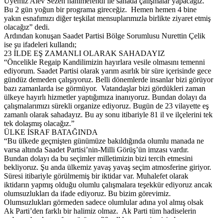
Üyemiz Alev Sezen hanımefendi ile sahada çalışmalar yapacağız.
Bu 2 gün yoğun bir programa gireceğiz. Hemen hemen 4 bine
yakın esnafımızı diğer teşkilat mensuplarımızla birlikte ziyaret etmiş
olacağız” dedi.
Ardından konuşan Saadet Partisi Bölge Sorumlusu Nurettin Çelik
ise şu ifadeleri kullandı;
23 İLDE EŞ ZAMANLI OLARAK SAHADAYIZ
“Öncelikle Regaip Kandilimizin hayırlara vesile olmasını temenni
ediyorum. Saadet Partisi olarak yarım asırlık bir süre içerisinde gece
gündüz demeden çalışıyoruz. Belli dönemlerde insanlar bizi görüyor
bazı zamanlarda ise görmüyor. Vatandaşlar bizi gördükleri zaman
ülkeye hayırlı hizmetler yaptığımıza inanıyoruz. Bundan dolayı da
çalışmalarımızı sürekli organize ediyoruz. Bugün de 23 vilayette eş
zamanlı olarak sahadayız. Bu ay sonu itibariyle 81 il ve ilçelerini tek
tek dolaşmış olacağız.”
ÜLKE İSRAF BATAĞINDA
“Bu ülkede geçmişten günümüze bakıldığında olumlu manada ne
varsa altında Saadet Partisi’nin-Milli Görüş’ün imzası vardır.
Bundan dolayı da bu seçimler milletimizin bizi tercih etmesini
bekliyoruz. Şu anda ülkemiz yavaş yavaş seçim atmosferine giriyor.
Süresi itibariyle görülmemiş bir iktidar var. Muhalefet olarak
iktidarın yapmış olduğu olumlu çalışmalara teşekkür ediyoruz ancak
olumsuzlukları da ifade ediyoruz. Bu bizim görevimiz.
Olumsuzlukları görmeden sadece olumlular adına yol almış olsak
Ak Parti’den farklı bir halimiz olmaz. Ak Parti tüm hadiselerin