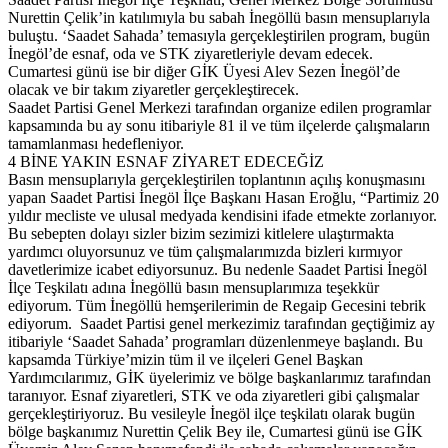
Nurettin Çelik’in katılımıyla bu sabah İnegöllü basın mensuplarıyla
buluştu. ‘Saadet Sahada’ temasıyla gerçekleştirilen program, bugün
İnegöl’de esnaf, oda ve STK ziyaretleriyle devam edecek.
Cumartesi günü ise bir diğer GİK Üyesi Alev Sezen İnegöl’de
olacak ve bir takım ziyaretler gerçekleştirecek.
Saadet Partisi Genel Merkezi tarafından organize edilen programlar
kapsamında bu ay sonu itibariyle 81 il ve tüm ilçelerde çalışmaların
tamamlanması hedefleniyor.
4 BİNE YAKIN ESNAF ZİYARET EDECEĞİZ
Basın mensuplarıyla gerçekleştirilen toplantının açılış konuşmasını
yapan Saadet Partisi İnegöl İlçe Başkanı Hasan Eroğlu, “Partimiz 20
yıldır mecliste ve ulusal medyada kendisini ifade etmekte zorlanıyor.
Bu sebepten dolayı sizler bizim sezimizi kitlelere ulaştırmakta
yardımcı oluyorsunuz ve tüm çalışmalarımızda bizleri kırmıyor
davetlerimize icabet ediyorsunuz. Bu nedenle Saadet Partisi İnegöl
İlçe Teşkilatı adına İnegöllü basın mensuplarımıza teşekkür
ediyorum. Tüm İnegöllü hemşerilerimin de Regaip Gecesini tebrik
ediyorum. Saadet Partisi genel merkezimiz tarafından geçtiğimiz ay
itibariyle ‘Saadet Sahada’ programları düzenlenmeye başlandı. Bu
kapsamda Türkiye’mizin tüm il ve ilçeleri Genel Başkan
Yardımcılarımız, GİK üyelerimiz ve bölge başkanlarımız tarafından
taranıyor. Esnaf ziyaretleri, STK ve oda ziyaretleri gibi çalışmalar
gerçekleştiriyoruz. Bu vesileyle İnegöl ilçe teşkilatı olarak bugün
bölge başkanımız Nurettin Çelik Bey ile, Cumartesi günü ise GİK