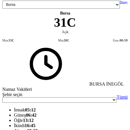
Detay
Bursa
31C
Açık
Max
33C
Min
20C
Gun.
00:59
BURSA İNEGÖL
Namaz Vakitleri
Şehir seçin
Tümü
İmsak
05:12
Güneş
06:42
Öğle
13:12
İkindi
16:45