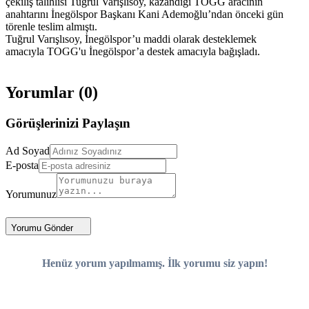
çekiliş talihlisi Tuğrul Varışlısoy, kazandığı TOGG aracının
anahtarını İnegölspor Başkanı Kani Ademoğlu’ndan önceki gün
törenle teslim almıştı.
Tuğrul Varışlısoy, İnegölspor’u maddi olarak desteklemek
amacıyla TOGG'u İnegölspor’a destek amacıyla bağışladı.
Yorumlar (
0
)
Görüşlerinizi Paylaşın
Ad Soyad
E-posta
Yorumunuz
Yorumu Gönder
Henüz yorum yapılmamış. İlk yorumu siz yapın!