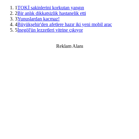
1
TOKİ sakinlerini korkutan yangın
2
Bir anlık dikkatsizlik hastanelik etti
3
Yunuslardan kaçmaz!
4
Büyükşehir'den afetlere hazır iki yeni mobil araç
5
İnegöl'ün lezzetleri vitrine çıkıyor
Reklam Alanı