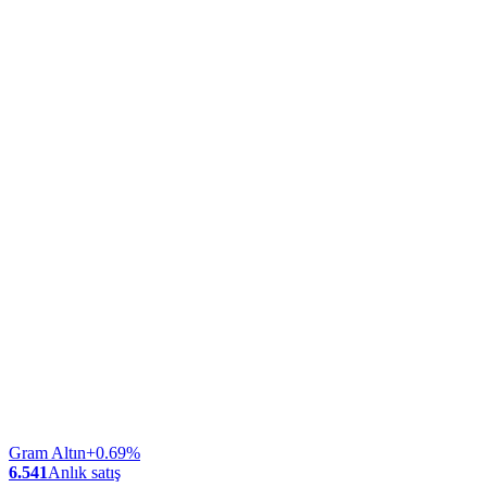
Gram Altın
+0.69%
6.541
Anlık satış