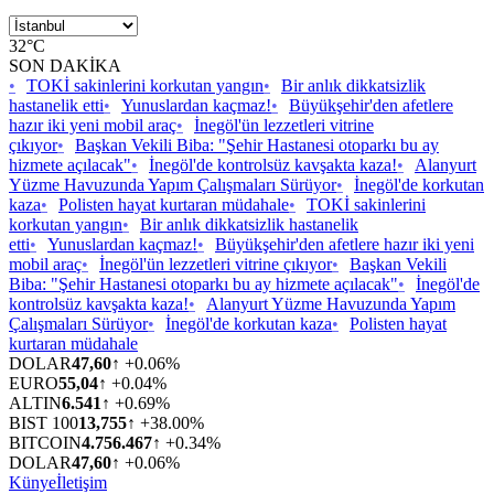
32°C
SON DAKİKA
•
TOKİ sakinlerini korkutan yangın
•
Bir anlık dikkatsizlik
hastanelik etti
•
Yunuslardan kaçmaz!
•
Büyükşehir'den afetlere
hazır iki yeni mobil araç
•
İnegöl'ün lezzetleri vitrine
çıkıyor
•
Başkan Vekili Biba: "Şehir Hastanesi otoparkı bu ay
hizmete açılacak"
•
İnegöl'de kontrolsüz kavşakta kaza!
•
Alanyurt
Yüzme Havuzunda Yapım Çalışmaları Sürüyor
•
İnegöl'de korkutan
kaza
•
Polisten hayat kurtaran müdahale
•
TOKİ sakinlerini
korkutan yangın
•
Bir anlık dikkatsizlik hastanelik
etti
•
Yunuslardan kaçmaz!
•
Büyükşehir'den afetlere hazır iki yeni
mobil araç
•
İnegöl'ün lezzetleri vitrine çıkıyor
•
Başkan Vekili
Biba: "Şehir Hastanesi otoparkı bu ay hizmete açılacak"
•
İnegöl'de
kontrolsüz kavşakta kaza!
•
Alanyurt Yüzme Havuzunda Yapım
Çalışmaları Sürüyor
•
İnegöl'de korkutan kaza
•
Polisten hayat
kurtaran müdahale
DOLAR
47,60
↑ +0.06%
EURO
55,04
↑ +0.04%
ALTIN
6.541
↑ +0.69%
BIST 100
13,755
↑ +38.00%
BITCOIN
4.756.467
↑ +0.34%
DOLAR
47,60
↑ +0.06%
Künye
İletişim