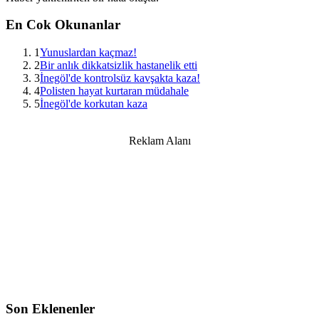
En Cok Okunanlar
1
Yunuslardan kaçmaz!
2
Bir anlık dikkatsizlik hastanelik etti
3
İnegöl'de kontrolsüz kavşakta kaza!
4
Polisten hayat kurtaran müdahale
5
İnegöl'de korkutan kaza
Reklam Alanı
Son Eklenenler