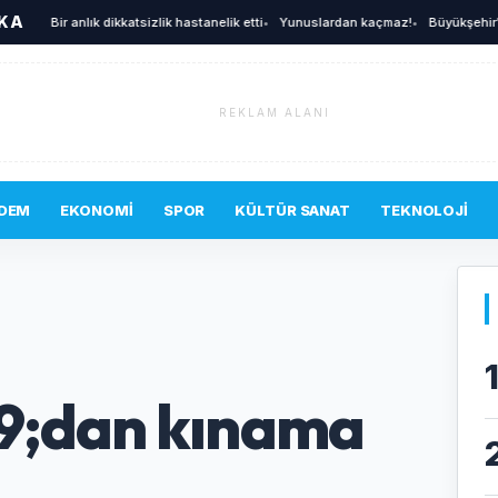
İKA
Bir anlık dikkatsizlik hastanelik etti
•
Yunuslardan kaçmaz!
•
Büyükşehir'den afe
REKLAM ALANI
DEM
EKONOMI
SPOR
KÜLTÜR SANAT
TEKNOLOJI
9;dan kınama