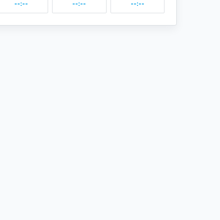
--:--
--:--
--:--