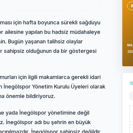
Se
ası için hafta boyunca sürekli sağduyu
or ailesine yapılan bu hadsiz müdahaleye
in. Bugün yaşanan talihsiz olaylar
MA
ar sahipsiz olduğunun da bir göstergesi
33
rları için ilgili makamlarca gerekli idari
in İnegölspor Yönetim Kurulu Üyeleri olarak
na önemle bildiriyoruz.
Ş
ne yada İnegölspor yönetimine değil
uz. İnegölspor adı bu şehrin en büyük
açınılmazdır. İnegölspor sahipsiz değildir