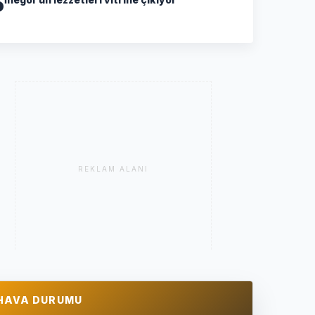
5
REKLAM ALANI
HAVA DURUMU