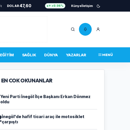
47,60
tlere hazır iki yeni mobil araç
DOLAR
•
İnegöl'ün lezzetleri vitrine çıkıyor
Künye
İletişim
•
Başkan Vekili
↑ +0.06%
55,04
EURO
↑ +0.04%
6.541
ALTIN
↑ +0.69%
13,755
BIST 100
↑ +38.00%
4.756.467
BITCOIN
↑ +0.34%
EĞITIM
SAĞLIK
DÜNYA
YAZARLAR
MENÜ
47,60
DOLAR
↑ +0.06%
EN COK OKUNANLAR
1
Yeni Parti İnegöl İlçe Başkanı Erkan Dönmez
oldu
2
İnegöl'de hafif ticari araç ile motosiklet
çarpıştı