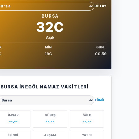
DETAY
hir sec
BURSA
32C
Açık
X
MIN
GUN.
C
19C
00:59
BURSA İNEGÖL NAMAZ VAKITLERI
TÜMÜ
ehir seçin
İMSAK
GÜNEŞ
ÖĞLE
--:--
--:--
--:--
İKINDI
AKŞAM
YATSI