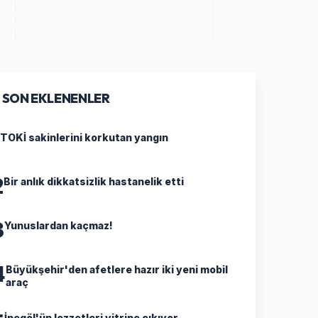
SON EKLENENLER
TOKİ sakinlerini korkutan yangın
2
Bir anlık dikkatsizlik hastanelik etti
3
Yunuslardan kaçmaz!
4
Büyükşehir'den afetlere hazır iki yeni mobil
araç
İnegöl'ün lezzetleri vitrine çıkıyor