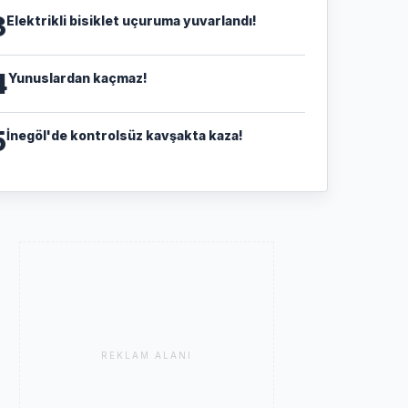
3
Elektrikli bisiklet uçuruma yuvarlandı!
4
Yunuslardan kaçmaz!
5
İnegöl'de kontrolsüz kavşakta kaza!
REKLAM ALANI