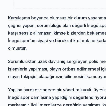
Karşılaşma boyunca olumsuz bir durum yaşanmam
çağrısı yapan, sorumluluğu olan değerli İnegölsp
karşı sessiz alınmasını kimse bizlerden beklemes
İnegölspor’un siyasi ve bürokratik olarak ne kad
olmuştur.
Sorumluluktan uzak davranış sergileyen polis memu
işlemlerin yapılması, olayın örtbas edilmemesi iç
olayın takipçisi olacağımızın bilinmesini kamuoyu
Yapılan hareket sadece bir yönetim kurulu üyesi
İnegölspor camiasına yapıldığını değerlendiriyor
markasıdır, ilgili mercilerce gereğinin yapılması k