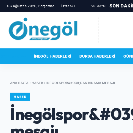
SON DAK
06 Ağustos 2026, Perşembe
•
TOKİ sakinlerini korkutan yangın
•
33°C
SON DAKIKA
İNEGÖL HABERLERI
BURSA HABERLERI
GÜN
ANA SAYFA
HABER
İNEGÖLSPOR&#039;DAN KINAMA MESAJI
HABER
İnegölspor&#03
mesajı