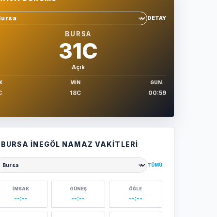
DETAY
hir sec
BURSA
31C
Açık
X
MIN
GUN.
C
18C
00:59
BURSA İNEGÖL NAMAZ VAKITLERI
TÜMÜ
ehir seçin
İMSAK
GÜNEŞ
ÖĞLE
--:--
--:--
--:--