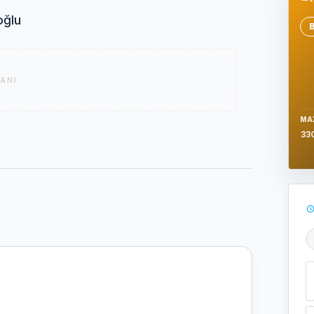
oğlu
Se
ANI
MA
33
Ş