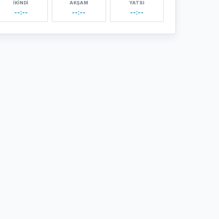
İKINDI
AKŞAM
YATSI
--:--
--:--
--:--