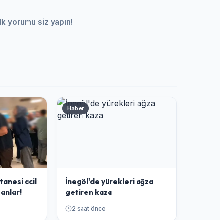
lk yorumu siz yapın!
Haber
tanesi acil
İnegöl'de yürekleri ağza
 anlar!
getiren kaza
2 saat önce