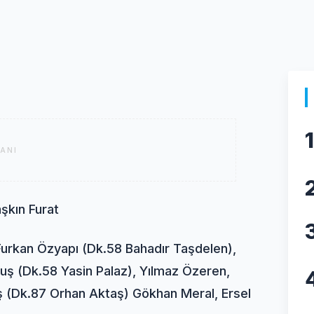
1
ANI
aşkın Furat
 Furkan Özyapı (Dk.58 Bahadır Taşdelen),
uş (Dk.58 Yasin Palaz), Yılmaz Özeren,
ş (Dk.87 Orhan Aktaş) Gökhan Meral, Ersel