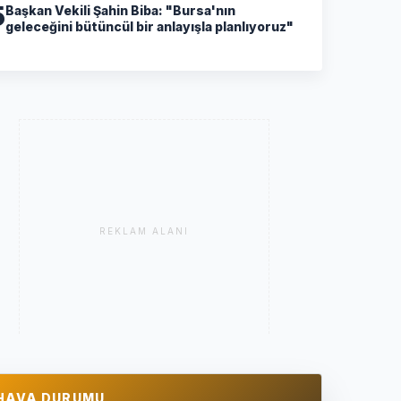
5
Başkan Vekili Şahin Biba: "Bursa'nın
geleceğini bütüncül bir anlayışla planlıyoruz"
REKLAM ALANI
HAVA DURUMU