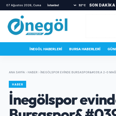
SON DAKİKA
07 Ağustos 2026, Cuma
•
İnegöl Devlet Hastanesi acil servisinde gergin
32°C
SON DAKIKA
İNEGÖL HABERLERI
BURSA HABERLERI
GÜN
ANA SAYFA
HABER
İNEGÖLSPOR EVINDE BURSASPOR&#039;A 2-0 MAĞ
HABER
İnegölspor evind
Bursaspor&#039