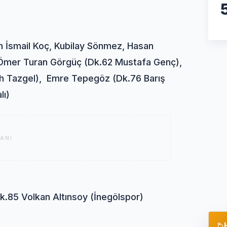
n İsmail Koç, Kubilay Sönmez, Hasan
), Ömer Turan Görgüç (Dk.62 Mustafa Genç),
lah Tazgel), Emre Tepegöz (Dk.76 Barış
lı)
ANI
k.85 Volkan Altınsoy (İnegölspor)