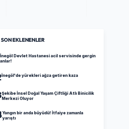
SON EKLENENLER
İnegöl Devlet Hastanesi acil servisinde gergin
anlar!
2
İnegöl'de yürekleri ağza getiren kaza
3
Şekibe İnsel Doğal Yaşam Çiftliği Atlı Binicilik
Merkezi Oluyor
4
Yangın bir anda büyüdü! İtfaiye zamanla
yarıştı