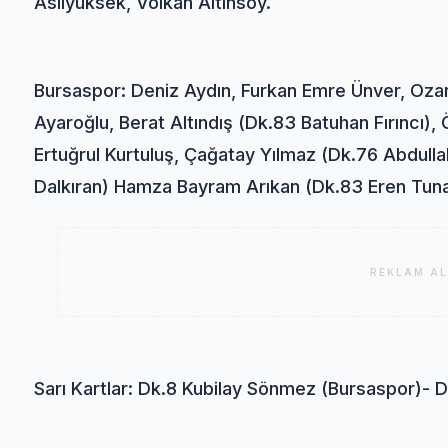
Aslıyüksek, Volkan Altınsoy.
Bursaspor: Deniz Aydın, Furkan Emre Ünver, Oza
Ayaroğlu, Berat Altındış (Dk.83 Batuhan Fırıncı
Ertuğrul Kurtuluş, Çağatay Yılmaz (Dk.76 Abdul
Dalkıran) Hamza Bayram Arıkan (Dk.83 Eren Tuna
REKLAM AL
Sarı Kartlar: Dk.8 Kubilay Sönmez (Bursaspor)- D