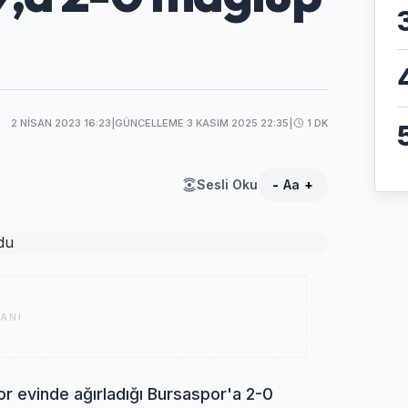
2 NISAN 2023 16:23
|
GÜNCELLEME 3 KASIM 2025 22:35
|
1 DK
Sesli Oku
-
Aa
+
ANI
r evinde ağırladığı Bursaspor'a 2-0