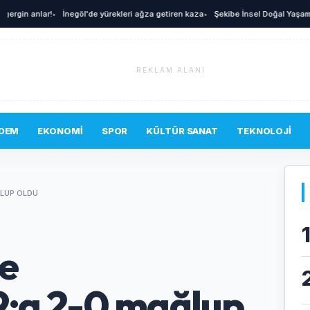
 anlar!
•
İnegöl'de yürekleri ağza getiren kaza
•
Şekibe İnsel Doğal Yaşam Çiftliği 
REKLAM ALANI
DEM
EKONOMI
SPOR
KÜLTÜR SANAT
TEKNOLOJI
LUP OLDU
e
;a 2-0 mağlup