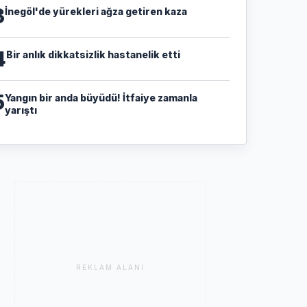
3
İnegöl'de yürekleri ağza getiren kaza
4
Bir anlık dikkatsizlik hastanelik etti
5
Yangın bir anda büyüdü! İtfaiye zamanla
yarıştı
REKLAM ALANI