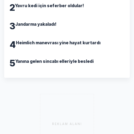
2
Yavru kedi için seferber oldular!
3
Jandarma yakaladı!
4
Heimlich manevrası yine hayat kurtardı
5
Yanına gelen sincabı elleriyle besledi
REKLAM ALANI