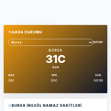
HAVA DURUMU
DETAY
Sehir sec
BURSA
31C
Açık
MAX
MIN
GUN.
33C
20C
00:59
BURSA İNEGÖL NAMAZ VAKITLERI