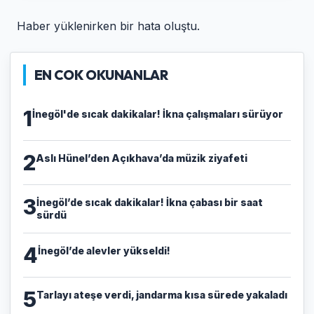
Haber yüklenirken bir hata oluştu.
EN COK OKUNANLAR
1
İnegöl'de sıcak dakikalar! İkna çalışmaları sürüyor
2
Aslı Hünel’den Açıkhava’da müzik ziyafeti
3
İnegöl’de sıcak dakikalar! İkna çabası bir saat
sürdü
4
İnegöl’de alevler yükseldi!
5
Tarlayı ateşe verdi, jandarma kısa sürede yakaladı