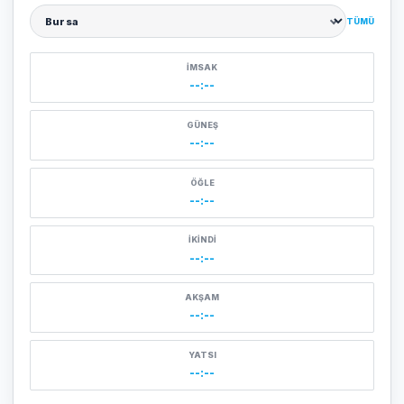
TÜMÜ
Şehir seçin
İMSAK
--:--
GÜNEŞ
--:--
ÖĞLE
--:--
İKINDI
--:--
AKŞAM
--:--
YATSI
--:--