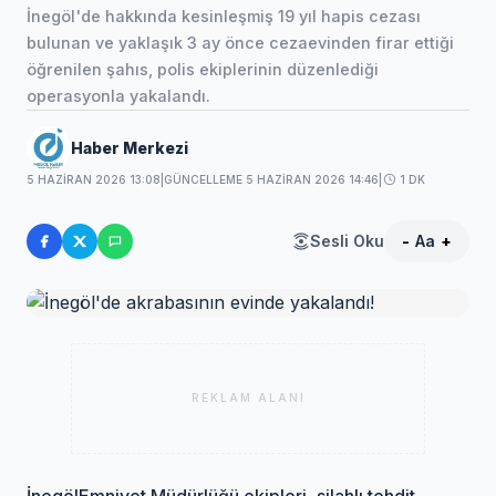
İnegöl'de hakkında kesinleşmiş 19 yıl hapis cezası
bulunan ve yaklaşık 3 ay önce cezaevinden firar ettiği
öğrenilen şahıs, polis ekiplerinin düzenlediği
operasyonla yakalandı.
Haber Merkezi
5 HAZIRAN 2026 13:08
|
GÜNCELLEME 5 HAZIRAN 2026 14:46
|
1 DK
Sesli Oku
-
Aa
+
REKLAM ALANI
İnegöl
Emniyet Müdürlüğü ekipleri, silahlı tehdit