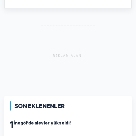
REKLAM ALANI
SON EKLENENLER
1
İnegöl’de alevler yükseldi!